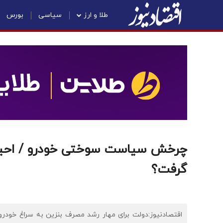
طلا و ارز
سیاسی
بورس
چرخش سیاست سوختی خودرو / احیای د
گرفت؟
اقتصادنیوز:دولت برای مهار رشد مصرف بنزین به سراغ خودروه