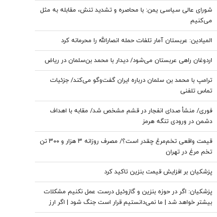
شورای عالی سیاسی یمن: با محاصره و تشدید تنش، مقابله به مثل
می‌کنیم
المیادین: عربستان آمار تلفات حمله انصارالله را محرمانه کرد
اردوغان راهی عربستان می‌شود/ دیدار با محمد بن‌سلمان در ریاض
ترامپ با محمد بن سلمان درباره ایران گفت‌وگو می‌کند/ جزئیات
تماس تلفنی
فوری/ منشأ صدای انفجار در قشم مشخص شد/ مقابه با اهداف
دشمن در ورودی تنگه هرمز
قیمت واقعی تخم‌مرغ چقدر است؟/ مصرف روزانه ۳ هزار و ۳۰۰ تن
تخم مرغ در تهران
پزشکیان بر افزایش قیمت بنزین تاکید کرد
پزشکیان: اگر در حوزه بنزین و گازوئیل درست عمل نکنیم مشکلات
بیشتر خواهد شد | ما نمی‌دانستیم قرار است جنگ شود | اگر ارز
ترجیحی حذف نمی شد با شروع جنگ قحطی در بازار قطعی بود