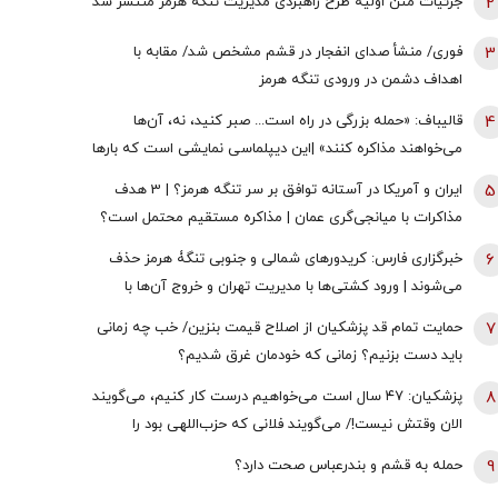
2
جزئیات متن اولیۀ طرح راهبردی مدیریت تنگه هرمز منتشر شد
3
فوری/ منشأ صدای انفجار در قشم مشخص شد/ مقابه با
اهداف دشمن در ورودی تنگه هرمز
4
قالیباف: «حمله بزرگی در راه است... صبر کنید، نه، آن‌ها
می‌خواهند مذاکره کنند» |این دیپلماسی نمایشی است که بارها
تکرار شده است
5
ایران و آمریکا در آستانه توافق بر سر تنگه هرمز؟ | 3 هدف
مذاکرات با میانجی‌گری عمان | مذاکره مستقیم محتمل است؟
6
خبرگزاری فارس: کریدورهای شمالی و جنوبی تنگۀ هرمز حذف
می‌شوند | ورود کشتی‌ها با مدیریت تهران و خروج آن‌ها با
مدیریت مشترک تهران و مسقط خواهد بود | عوارض برای گذر از
7
حمایت تمام قد پزشکیان از اصلاح قیمت بنزین/ خب چه زمانی
تنگه در قالب بهای خدمات است
باید دست بزنیم؟ زمانی که خودمان غرق شدیم؟
8
پزشکیان: ۴۷ سال است می‌خواهیم درست کار کنیم، می‌گویند
الان وقتش نیست!/ می‌گویند فلانی که حزب‌اللهی بود را
برداشتی! + فیلم
9
حمله به قشم و بندرعباس صحت دارد؟