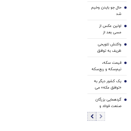
از رستوران‌ها
خانگی
حال جو بایدن وخیم
گذاشت؟/ رکورد
2
شد
خرید کنسرو و آب
معدنی شکسته
اولین عکس از
3
شد/ سرویس
مسی بعد از
اعتباری بیشترین
درگذشت پدرش
رشد را تجربه کرد
واکنش تلویحی
4
ظریف به توافق
مکه
قیمت سکه،
5
نیم‌سکه و ربع‌سکه
امروز یکشنبه ۱۸
یک کشور دیگر به
مرداد ۱۴۰۵/ کاهش
6
«توافق مکه» می
قیمت سکه
پیوندد/ ترکیه خیال
گردهمایی بزرگان
ایران را راحت کرد
7
صنعت فولاد و
سنگ آهن در دنیای
اقتصاد | بررسی
حیاتی‌ترین مسائل