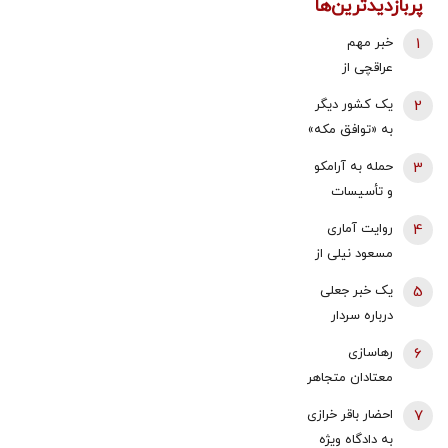
پربازدیدترین‌ها
1
خبر مهم
عراقچی از
مذاکرات
2
یک کشور دیگر
نیروهای نظامی
به «توافق مکه»
و دریایی ایران و
می پیوندد/
3
حمله به آرامکو
عمان درباره
ترکیه خیال
و تأسیسات
تنگه هرمز
ایران را راحت
گازی جبیل/
4
روایت آماری
کرد
واکنش وزارت
مسعود نیلی از
انرژی عربستان
زندگی ایرانیان از
5
یک خبر جعلی
به آتش سوزی
سال 97 تا
درباره سردار
در پالایشگاه
1405؛ نرخ ارز،
وحیدی و ساخت
آرامکو
6
رهاسازی
تقریبا ۵۰ برابر
بمب اتم/ این
معتادان متجاهر
شده و ۱۶‌
شایعه از هند
در تهران؟/
میلیون نفر به
7
احضار باقر خرازی
نشأت گرفت، به
شرایط سختی
جمعیت زیر خط
به دادگاه ویژه
سخنرانی