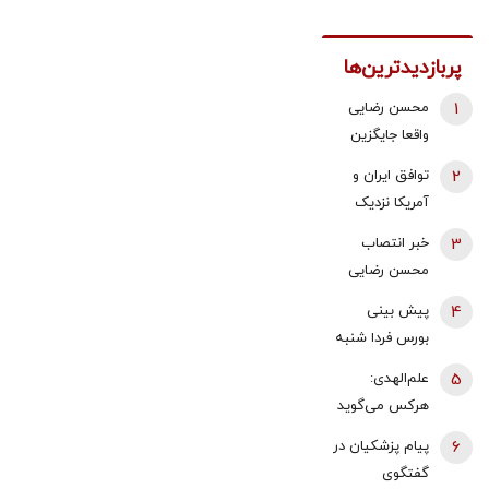
پربازدیدترین‌ها
1
محسن رضایی
واقعا جایگزین
ذوالقدر در
2
توافق ایران و
شورای عالی
آمریکا نزدیک
امنیت ملی شده
شد؟/ وزیر
3
خبر انتصاب
است؟
خزانه‌داری آمریکا
محسن رضایی
از «امروز یا فردا»
به دبیری شعام
4
پیش بینی
گفت
تکذیب شد؟/
بورس فردا شنبه
توضیح مهم
17 مرداد 1405 |
5
علم‌الهدی:
خبرگزاری فارس
موتور رشد بازار
هرکس می‌گوید
روشن شد |
جنگ را تمام
6
پیام پزشکیان در
آخرین حلقه
کنیم یا منافق
گفتگوی
تایید روند
است یا قلب