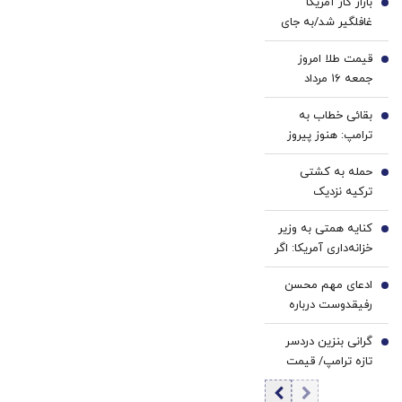
بازار کار آمریکا
سفید
دندان!
1
غافلگیر شد/به جای
کننده
خرید40%تخفیف
ایجاد شغل، ۲۳ هزار
خانگی
قیمت طلا امروز
شغل حذف شد
2
جمعه ۱۶ مرداد
۱۴۰۵/ افزایش قیمت
بقائی خطاب به
طلا
3
ترامپ: هنوز پیروز
نشده‌اید که از غنائم
حمله به کشتی
ایران حرف می‌زنید
4
ترکیه نزدیک
روسیه/ پهپاد به
کنایه همتی به وزیر
محل اقامت خدمه
5
خزانه‌داری آمریکا: اگر
اصابت کرد
اقتصاد ایران در
ادعای مهم محسن
آستانه فروپاشی
6
رفیقدوست درباره
بود/ چرا از توافق
بمب اتم: می‌توانیم
حرف می‌زنید؟
گرانی بنزین دردسر
بسازیم، اما
7
تازه ترامپ/ قیمت
نمی‌سازیم+فیلم
هر گالن به ۴ دلار
رسید