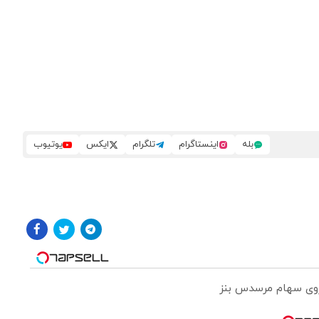
بله
اینستاگرام
تلگرام
ایکس
یوتیوب
 روی سهام مرسدس بنز