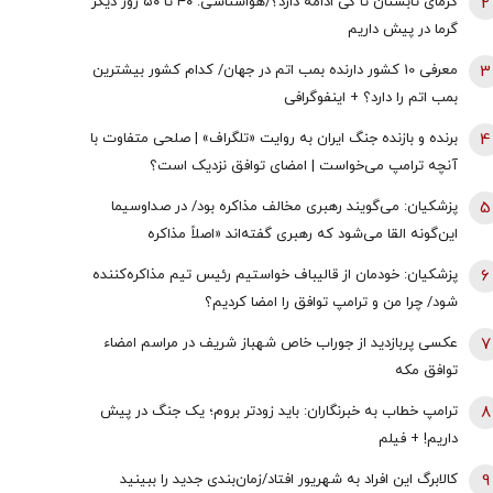
2
گرمای تابستان تا کی ادامه دارد؟/هواشناسی: ۴۰ تا ۵۰ روز دیگر
گرما در پیش داریم
3
معرفی 10 کشور دارنده بمب اتم در جهان/ کدام کشور بیشترین
بمب اتم را دارد؟ + اینفوگرافی
4
برنده و بازنده جنگ ایران به روایت «تلگراف» | صلحی متفاوت با
آنچه ترامپ می‌خواست | امضای توافق نزدیک است؟
5
پزشکیان: می‌گویند رهبری مخالف مذاکره بود/ در صداوسیما
این‌گونه القا می‌شود که رهبری گفته‌اند «اصلاً مذاکره
نمی‌کنیم» / ما با اجازه ایشان مذاکره کردیم
6
پزشکیان: خودمان از قالیباف خواستیم رئیس تیم مذاکره‌کننده
شود/ چرا من و ترامپ توافق را امضا کردیم؟
7
عکسی پربازدید از جوراب‌ خاص شهباز شریف در مراسم امضاء
توافق‌ مکه
8
ترامپ خطاب به خبرنگاران: باید زودتر بروم؛ یک جنگ در پیش
داریم! + فیلم
9
کالابرگ این افراد به شهریور افتاد/زمان‌بندی جدید را ببینید