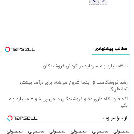
روایت عضو اتاق
بازرگانی | بار یک
کشتی 65 هزار تنی
در ۲۷۰۰ کامیون
بارگیری می‌شود |
انبارهای ما در
گمرکات مرزی به
مطالب پیشنهادی
شدت محدود است
تا 3میلیارد وام سرمایه در گردش فروشندگان
رشد فروشگاهت از اینجا شروع می‌شه، برای درآمد بیشتر،
آماده‌ای؟
اگه فروشگاه داری عضو فروشندگان دیجی پی شو 3 میلیارد وام
بگیر
از سراسر وب
محصولی
محصولی
محصولی
محصولی
محصولی
محصولی