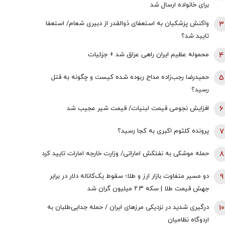
برای خانواده ارسال شد
3
واکنش پزشکیان به استعفای ذوالقدر از دبیری شعام/ استعفا
تایید شد؟
4
محموله عظیم ایران راهی عراق شد + جزئیات
5
حمیدرضا رجب‌زاده مداح ربوده شده کیست و چگونه به قتل
رسید؟
6
افزایش نجومی قیمت لبنیات/ قیمت شیر عجیب شد
7
پرونده کلثوم اکبری به کجا رسید؟
8
حمله موشکی به نفتکش اماراتی/ وزارت خارجه امارات تایید کرد
9
دو مسیر متفاوت بازار ارز و طلا؛ سقوط یک‌کاناله دلار در برابر
جهش قیمت طلا | سکه ۲.۳ میلیون گران شد
10
درگیری شدید در نزدیکی مرز‌های ایران / حمله جدایی‌طلبان به
اردوگاه نظامیان