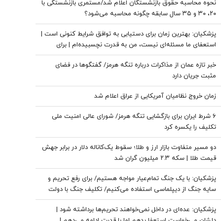
نحوه محاسبه حقوق بازنشستگان اعلام شد/مستمری بازنشستگی با
۲۰، ۳۰ و ۳۵ سال سابقه چگونه محاسبه می‌شود؟
پزشکیان‌: بهترین زمان برای دستیابی به توافق شرایط کنونی است |
استعفای ما مسئله‌ای نیست، من به قدرت نچسبیده‌ام | برای
همیشه که نمی‌توان جنگید | برنامه این بود که حتی به پاسگاه‌های
خبر تازه عمان از مذاکرات درباره تنگه هرمز/ گفتگوها در فضای
مرزی ما حمله شود
مثبت جریان دارد
زمان خروج نظامیان آمریکایی از عراق اعلام شد
۶ شرط ایران برای بازگشایی تنگه هرمز/ شورای عالی امنیت ملی
تکلیف را یکسره کرد
دو مسیر متفاوت بازار ارز و طلا؛ سقوط یک‌کاناله دلار در برابر جهش
قیمت طلا | سکه ۲.۳ میلیون گران شد
پزشکیان: با یک جنگ تمام‌عیار مواجه هستیم/ برای رفع تحریم و
سایه جنگ از دیپلماسی استفاده می‌کنیم/ تکلیف جنگ با دولت
نیست
پزشکیان: عده‌ای در داخل نمی‌خواهند تحریم‌ها برداشته شود |
دلشان می‌خواست استعفا بدهم اما با قدرت ادامه می‌دهم |