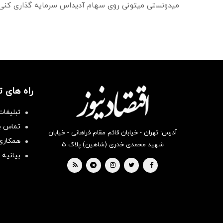
میدونستی میتونی روی سهام آدیداس سرمایه گذاری کنی
راه های 
تبلیغات
تماس با
آدرس: تهران - خیابان قائم مقام فراهانی - خیابان
همکاری 
شهید محمدی خدری (شاهین) پلاک ۵
بیانیه 