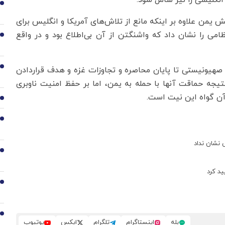
نگلیسی را نیز شامل شود.
3
 یمن علاوه بر اینکه مانع از تلاش‌های آمریکا و انگلیس برای
ی را نشان داد که واشنگتن از آن بی‌اطلاع بود و در واقع
4
5
 صهیونیستی تا پایان محاصره و تجاوزات غزه و هدف قراردادن
یجه حماقت آنها با حمله به یمن، اما بر حفظ امنیت ناوبری
 آن گواه این نیت است.
6
7
 نشان نداد
8
د کرد
9
10
بله
اینستاگرام
تلگرام
ایکس
یوتیوب