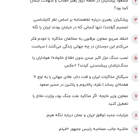
2
مسعود پزشکیان در لحظه ترور رهبر انقلاب و شهادت ایشان
کجا بود؟
3
پزشکیان: رهبری درباره تفاهمنامه بر اساس نظر کارشناسی
تصمیم گرفتند/ تنها کسانی که در خیابان بودند ایران را نگه
نداشتند همه سهیم هستند
4
انتقاد صریح معاون عراقچی به مخالفان مذاکره: با خودم فکر
می‌کنم این دوستان در چه جهانی زندگی می‌کنند | سیاست
خارجی عرصه تصمیم‌های دشوار و سنجش دقیق هزینه و فایده
5
نصب سنگ مزار اکبر عبدی بدون اطلاع خانواده/ هواداران یا
است
سنگ‌تراشان پیشدستی کردند؟ +عکس
6
سیگنال مذاکرات ایران و افت دلار، طلای جهانی را به اوج ۷
هفته‌ای رساند | نقره، پالادیوم و پلاتین در مسیر صعود
7
معاون وزیر خارجه: اگر مذاکره علت جنگ بود، وزارت دفاع را
تعطیل کنید
8
جزئیات جدید توافق ایران و عمان درباره تنگه هرمز
9
حاشیه جالب مصاحبه رئیس جمهور +فیلم