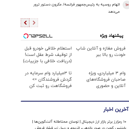
10
اتهام روسیه به رئیس‌جمهور فرانسه/ مکرون دستور ترور
می‌دهد
پیشنهاد ویژه
فروش مغازه و آنلاین شاپ
استعلام خلافی خودرو قبل
خودت رو بالا ببر
از توقیف شرط عقل است!
(دریافت خلافی با جزییات)
وام ۳ میلیاردی، ویژه
تا 3میلیارد وام سرمایه در
صاحبان فروشگاه‌های
گردش فروشندگان =>
آنلاین و حضوری
فروشگاهت رو ثبت کن
آخرین اخبار
۱۰ رمزارز برتر بازار ارز دیجیتال | نوسان محتاطانه آلت‌کوین‌ها |
بایننس‌ کوین در صدر بازدهی، اتریوم و ریپل زیر فشار فروش