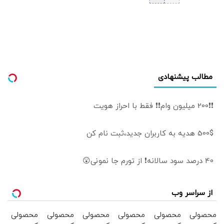
روزانه ۳ هزار و ۳۰۰
تن تخم مرغ در
تهران
مطالب پیشنهادی
❗❗200 میلیون وام❗❗ فقط با احراز هویت
500$ هدیه به کاربران جدید،ثبت نام کن
40 درصد سود سالانه❗ از تورم جا نمونی😲
از سراسر وب
محصولی
محصولی
محصولی
محصولی
محصولی
محصولی