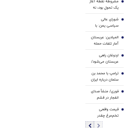
مشروطه نقطه آغاز
سفید
و چک
1
یک تحول بود، نه
کننده
پایان | تجربه
خانگی
شورای عالی
خواست تجدد با
2
سیاسی یمن: با
عقل عقلایی |
محاصره و تشدید
مشروطه ایرانی
المیادین: عربستان
تنش، مقابله به
3
تقلید از غرب نبود
آمار تلفات حمله
مثل می‌کنیم
انصارالله را محرمانه
اردوغان راهی
کرد
4
عربستان می‌شود/
دیدار با محمد
ترامپ با محمد بن
بن‌سلمان در ریاض
5
سلمان درباره ایران
گفت‌وگو می‌کند/
فوری/ منشأ صدای
جزئیات تماس
6
انفجار در قشم
تلفنی
مشخص شد/ مقابه
قیمت واقعی
با اهداف دشمن در
7
تخم‌مرغ چقدر
ورودی تنگه هرمز
است؟/ مصرف