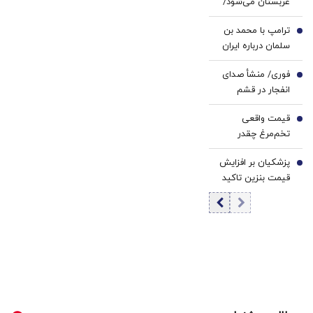
عربستان می‌شود/
دیدار با محمد
ترامپ با محمد بن
بن‌سلمان در ریاض
4
سلمان درباره ایران
گفت‌وگو می‌کند/
فوری/ منشأ صدای
جزئیات تماس
5
انفجار در قشم
تلفنی
مشخص شد/ مقابه
قیمت واقعی
با اهداف دشمن در
6
تخم‌مرغ چقدر
ورودی تنگه هرمز
است؟/ مصرف
پزشکیان بر افزایش
روزانه ۳ هزار و ۳۰۰
7
قیمت بنزین تاکید
تن تخم مرغ در
کرد
تهران