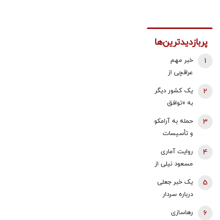
مطالب پیشنهادی
این دکتر شیرازی کرم ترمیم زخم ایرانی را
ساخت!!!
مطالب پیشنهادی
پایان دغدغه هزینه های دندان پزشکی با
پک سفید کننده خانگی
پربازدیدترین‌ها
1
خبر مهم
عراقچی از
مذاکرات
2
یک کشور دیگر
نیروهای نظامی
به «توافق
و دریایی ایران و
مکه» می