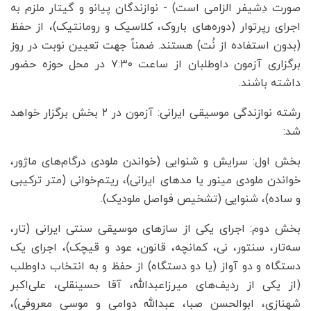
صورت دِشیفر الزامی است) - نوازندگان پیانو و گیتار ملزم به
اجرای رپرتوار (دوره‌های باروک، کلاسیک و رومانتیک)، از حفظ
(بدون استفاده از نُت) هستند. ضمناً جهت تعیین نوبت در روز
برگزاری آزمون داوطلبان از ساعت ۷:۳۰ در محل حوزه حضور
داشته باشند.
رشته نوازندگی موسیقی ایرانی: آزمون در ۲ بخش برگزار خواهد
شد:
بخش اول: سرایش و شنوایی (خواندن ملودی درگام‌های ماژور،
خواندن ملودی مینور یا مدهای ایرانی)، ریتم‌خوانی (متر ترکیبی
و ساده)، شنوایی (تشخیص فواصل ملودیک).
بخش دوم: اجرای یکی از سازهای موسیقی سنتی ایرانی (تار،
سه‌تار، سنتور، نی، کمانچه، قانون، عود و قیچک)، اجرای یک
دستگاه و دو آواز (یا دو دستگاه) از حفظ و به انتخاب داوطلب
(از یکی از ردیف‌های میرزاعبدالله، آقا حسینقلی، علی‌اکبر
شهنازی، ابوالحسن صبا، عبدالله دوامی و موسی معروفی)،