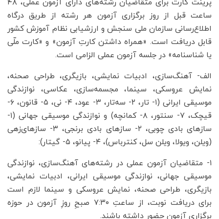
پرینت کارت برای متقاضیان رشته‌های دارای آزمون عملی، ۴۸
ساعت قبل از روز برگزاری آزمون هر رشته از طریق درگاه
اطلاع‌رسانی سازمان ملی سنجش و ارزشیابی نظام آموزش کشور
قابل دریافت است. «همراه داشتن کارتِ آزمون» و «کارت ملّی
یا شناسنامه» در جلسه آزمون عملی الزامی است.
الف- آهنگ‌سازی، ادبیات نمایشی، بازیگری، طراحی صحنه،
نمایش عروسکی، سینما، مجسمه‌سازی، عکاسی، نوازندگی
موسیقی ایرانی (۱- تار، ۲- سه‌تار، ۳- عود، ۴- نی، ۵- قانون، ۶-
قیچک، ۷- سنتور، ۸- کمانچه) و نوازندگی موسیقی جهانی (۱-
سازهای بادی چوبی، ۲- سازهای بادی برنجی، ۳- سازهای‌زهی
(ویلن، ویولا، ویلن سل، کنترباس)، ۴- پیانو، ۵- گیتار):
۱- متقاضیان آزمون عملی در رشته‌های آهنگ‌سازی، نوازندگی
موسیقی جهانی، نوازندگی موسیقی ایرانی، ادبیات نمایشی،
بازیگری، طراحی صحنه، نمایش عروسکی و سینما لازم است
برای دریافت نوبت، از ساعتِ ۷:۳۰ صبحِ روزِ آزمون در حوزه
برگزاری آزمون حضور داشته باشند.