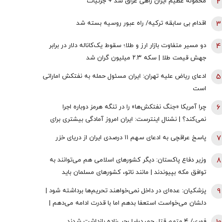
2
محموله عظیم ایران راهی عراق شد + جزئیات
3
اقدام بی سابقه ترکیه/ راه عبور روسیه بسته شد
4
دو مسیر متفاوت بازار ارز و طلا؛ سقوط یک‌کاناله دلار در برابر
جهش قیمت طلا | سکه ۲.۳ میلیون گران شد
5
ادعای ریاض علیه تهران: ایران مسئول حمله به نفتکش اماراتی
است
6
چرا آمریکا «جنگ نفتکش‌ها» را در تنگه هرمز دوباره اجرا
نمی‌کند؟ | نشنال اینترست: ایران امروز آمادگی بیشتری برای
جنگ در خلیج‌فارس دارد
7
پاسخ عراقچی به ادعای سهم ۱۱ درصدی ایران از دریای خزر
8
وزیر دفاع پاکستان: دیگر کشورهای اسلامی هم می‌توانند به
توافق مکه بپیوندند | مانند ناتو، کشورهای مسلمان باید
اختلافات خود را کنار بگذارند
9
پزشکیان: عده‌ای در داخل نمی‌خواهند تحریم‌ها برداشته شود |
دلشان می‌خواست استعفا بدهم اما با قدرت ادامه می‌دهم |
قالیباف بهترین همکاری را با دولت دارد
فوری/ ۴ متهم قتل حمیدرضا رجب‌زاده بازداشت شدند