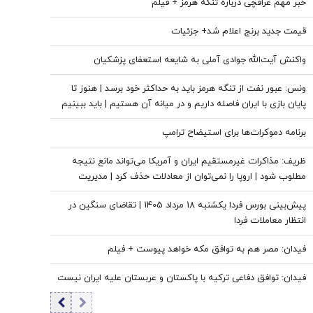
خبر مهم عراقچی درباره تنگه هرمز + فیلم
قیمت جدید برنج اعلام شد+ جزئیات
واکنش آیت‌الله جوادی آملی به شایعه استعفای پزشکیان
ونس: عبور نفت از تنگه هرمز باید به حداکثر خود برسد | هنوز تا
پایان بازی با ایران فاصله داریم و در میانه آن هستیم | باید ببینیم
آیا ایرانی‌ها حاضرند تغییرات بلندمدت ایجاد کنند یا نه
برنامه دموکرات‌ها برای استیضاح ترامپ
ظریف: مذاکرات غیرمستقیم ایران و آمریکا می‌تواند مانع نتیجه
مطلوب شود | اروپا را نمی‌توان از معادلات حذف کرد | مدیریت
تنش با آمریکا پیش‌شرط گسترش روابط با جهان است
پیش‌بینی بورس فردا یکشنبه 18 مرداد 1405 | تقاضای سنگین در
انتظار معاملات فردا
فیدان: مصر هم به توافق مکه خواهد پیوست + فیلم
فیدان: توافق دفاعی ترکیه با پاکستان و عربستان علیه ایران نیست