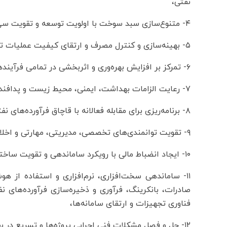
نفتی،
۴- متنوع‌سازی سبد سوخت با اولویت توسعه و تقویت سی‌ان‌جی،
۵- بهینه‌سازی و کنترل مصرف و ارتقای کیفیت عملیات توزیع سوخت،
۶- تمرکز بر افزایش بهره‌وری و اثربخشی در تمامی فرآیندها و امورات شرکت،
۷- رعایت الزامات بهداشت، ایمنی، محیط زیست و پدافند غیرعامل در تمامی فعالیت‌های شرکت،
۸- برنامه‌ریزی برای مقابله فعالانه با قاچاق فرآورده‌های نفتی با همکاری دستگاه‌های ذیربط،
۹- تقویت توانمندی‌های تخصصی، مدیریتی، مهارتی و اخلاق حرفه‌ای سرمایه انسانی،
۱۰- ایجاد انضباط مالی با رویکرد ساماندهی و تقویت ساختار نظارتی درون و برون سازمانی،
۱۱- ساماندهی سخت‌افزاری، نرم‌افزاری و استفاده از ه
صادرات، بانکرینگ، فرآوری و ذخیره‌سازی فرآورده‌های 
فناوری تجهیزات و ارتقای سامانه‌ها،
۱۲- حل و فصل مشکلات فنی اجرایی پروژه‌ها و تسریع در بهره‌برداری از پروژه‌های در دست اقدام،