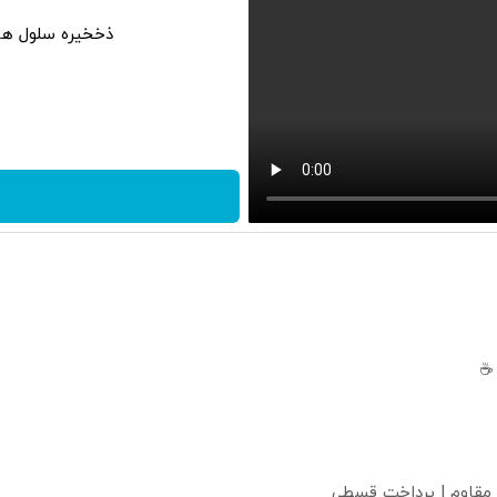
ذخخیره سلول های
 ☕
 مقاوم | پرداخت قسطی