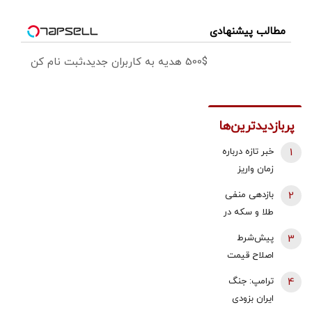
مطالب پیشنهادی
500$ هدیه به کاربران جدید،ثبت نام کن
پربازدیدترین‌ها
1
خبر تازه درباره
زمان واریز
معوقات
2
بازدهی منفی
فروردین و
طلا و سکه در
اردیبهشت
هفته دوم
3
پیش‌شرط
بازنشستگان
مرداد 1405 |
اصلاح قیمت
تامین اجتماعی
پیش بینی
بنزین | توکلی
4
ترامپ: جنگ
قیمت طلا با دو
کاشی:
ایران بزودی
اهرم دلار و
اصلاحات