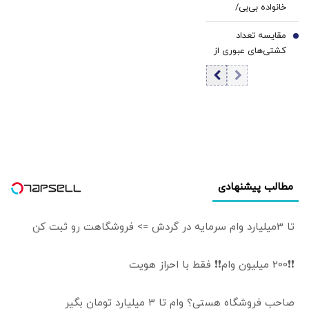
خانواده بی‌بی/
فیلم
توهین به مسئولان
افشاگری علیه ساره
زمینه‌ساز طمع
مقایسه تعداد
نتانیاهو پای او را به
7
دشمنان است
کشتی‌های عبوری از
دادگاه باز کرد
تنگه هرمز قبل و
بعد از حملات
آمریکا به ایران از
سوی «کپلر»
مطالب پیشنهادی
تا 3میلیارد وام سرمایه در گردش => فروشگاهت رو ثبت کن
❗❗200 میلیون وام❗❗ فقط با احراز هویت
صاحب فروشگاه هستی؟ وام تا ۳ میلیارد تومان بگیر