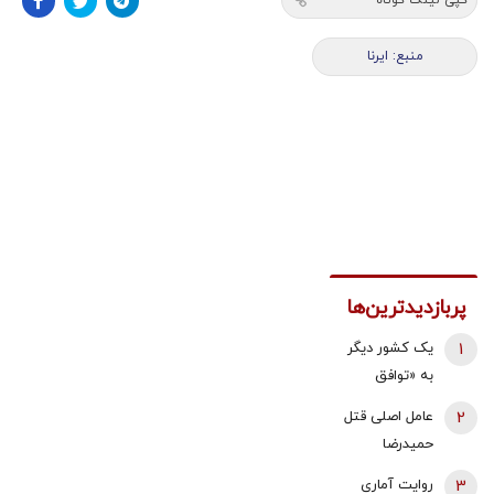
منبع: ایرنا
پربازدیدترین‌ها
1
یک کشور دیگر
به «توافق
مکه» می
2
عامل اصلی قتل
پیوندد/ ترکیه
حمیدرضا
خیال ایران را
رجب‌زاده
3
روایت آماری
راحت کرد