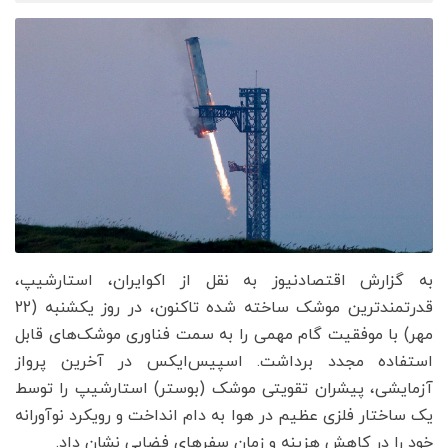
به گزارش اقتصادنیوز به نقل از اکوایران، استارشیپ،
قدرتمندترین موشک ساخته شده تاکنون، در روز یکشنبه (22
مهر) با موفقیت گام مهمی را به سمت فناوری موشک‌های قابل
استفاده مجدد برداشت. اسپیس‌ایکس در آخرین پرواز
آزمایشی، پیشران تقویتی موشک (بوستر) استارشیپ را توسط
یک ساختار فلزی عظیم در هوا به دام انداخت و رویکرد نوآورانه
خود را در کاهش هزینه و زمان سفرهای فضایی نشان داد.