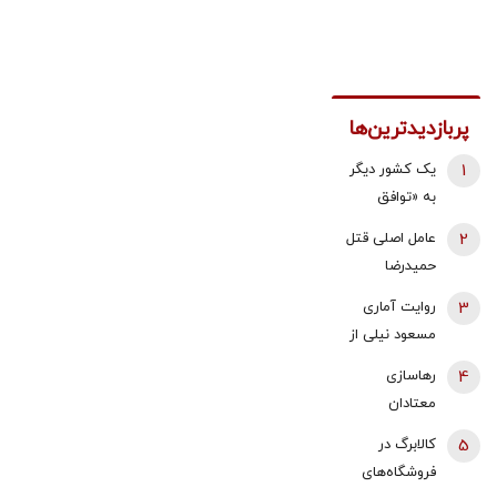
پربازدیدترین‌ها
1
یک کشور دیگر
به «توافق
مکه» می
2
عامل اصلی قتل
پیوندد/ ترکیه
حمیدرضا
خیال ایران را
رجب‌زاده
3
روایت آماری
راحت کرد
دستگیر شد
مسعود نیلی از
زندگی ایرانیان
4
رهاسازی
از سال 97 تا
معتادان
1405؛ نرخ ارز،
متجاهر در
5
کالابرگ در
تقریبا ۵۰ برابر
تهران؟/ شرایط
فروشگاه‌های
شده و ۱۶‌
سختی که زنان