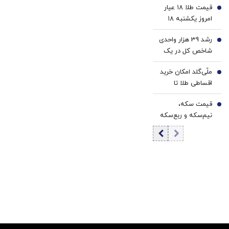
اطلاع‌رسانی
قیمت طلا ۱۸ عیار
قیمت طلا و سکه
4
تعارف نداریم
می‌کردیم
امروز یکشنبه ۱۸
مرداد ۱۴۰۵/کاهش
رشد 39 هزار واحدی
قیمت طلا
5
شاخص کل در یک
روز پرعرضه | ارزش
ملّی‌گلد امکان خرید
معاملات بورس
6
اقساطی طلا تا
رکورد زد | خروج 6.9
سقف یک میلیارد
همت پول حقیقی
قیمت سکه،
تومان را فراهم کرد
7
زنگ خطر شد
نیم‌سکه و ربع‌سکه
امروز یکشنبه ۱۸
مرداد ۱۴۰۵/ کاهش
قیمت سکه