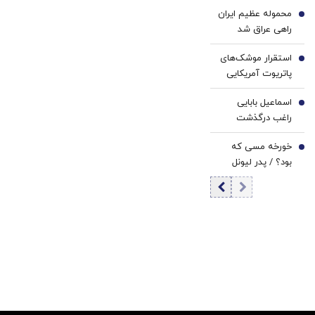
لباس نظامی
امکان دستیابی به
محموله عظیم ایران
4
توافقی پایدار میان
راهی عراق شد
ایران و آمریکا وجود
دارد؟
استقرار موشک‌های
5
پاتریوت آمریکایی
در نزدیکی مرز‌های
اسماعیل بابایی
ایران / ماجرا
6
راغب درگذشت
چیست؟
خورخه مسی که
7
بود؟ / پدر لیونل
مسی چگونه از او
یک فوق ستاره
ساخت؟