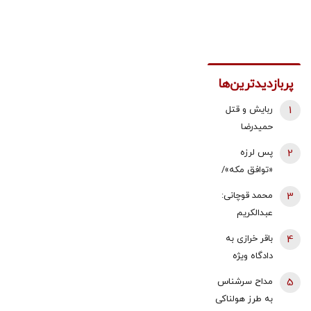
پربازدیدترین‌ها
1
ربایش و قتل
حمیدرضا
رجب‌زاده تایید
2
پس لرزه
شد/ ارسال
«توافق مکه»/
ویدئویی از
ترکیه توضیح
3
محمد قوچانی:
لحظه قتل او
داد: بر علیه
عبدالکریم
برای
ایران نیست
سروش
خانواده‌اش+
4
باقر خرازی به
همچنان نسخه
عکس
دادگاه ویژه
قناعت و
روحانیت احضار
5
مداح سرشناس
پاکسازی
شد/ جهانگیر:
به طرز هولناکی
دانشگاه
اگر در دادگاه