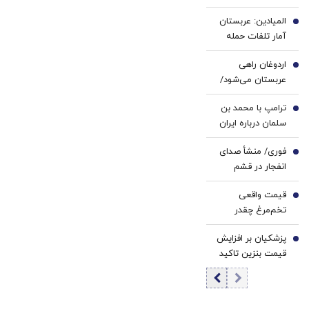
محاصره و تشدید
خرید40%تخفیف
المیادین: عربستان
تنش، مقابله به
2
آمار تلفات حمله
مثل می‌کنیم
انصارالله را محرمانه
اردوغان راهی
کرد
3
عربستان می‌شود/
دیدار با محمد
ترامپ با محمد بن
بن‌سلمان در ریاض
4
سلمان درباره ایران
گفت‌وگو می‌کند/
فوری/ منشأ صدای
جزئیات تماس
5
انفجار در قشم
تلفنی
مشخص شد/ مقابه
قیمت واقعی
با اهداف دشمن در
6
تخم‌مرغ چقدر
ورودی تنگه هرمز
است؟/ مصرف
پزشکیان بر افزایش
روزانه ۳ هزار و ۳۰۰
7
قیمت بنزین تاکید
تن تخم مرغ در
کرد
تهران