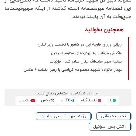
نصرالله دبیر کل شهید حزب‌الله تأکید داشت که بخش‌هایی از
این قطعنامه غیرمنصفانه است؛ گذشته از اینکه صهیونیست‌ها
هیچ‌وقت به آن پایبند نبودند.
همچنین بخوانید
رایزنی وزرای خارجه این دو کشور با نخست وزیر لبنان
واکنش میقاتی به تهدیدهای مداوم اسرائیل
بیانیه مهم حزب‌الله لبنان صادر شد+ جزئیات
دیدار خانواده شهید معصومه کرباسی با رهبر انقلاب + عکس
ما را در شبکه‌های اجتماعی دنبال کنید
بله
اینستاگرام
تلگرام
ایکس
یوتیوب
نجیب میقاتی
رژیم صهیونیستی و لبنان
آتش بس اسرائیل