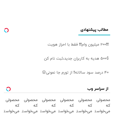
مطالب پیشنهادی
❗❗200 میلیون وام❗❗ فقط با احراز هویت
500$ هدیه به کاربران جدید،ثبت نام کن
40 درصد سود سالانه❗ از تورم جا نمونی😲
از سراسر وب
محصولی
محصولی
محصولی
محصولی
محصولی
محصولی
که
که
که
که
که
که
می‌خواستی
می‌خواستی
می‌خواستی
می‌خواستی
می‌خواستی
می‌خواستی