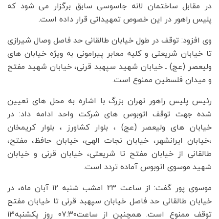
در مقابل ساختمان لانه جاسوسی سابق برگزار می شود که
پلیس راهور در این خصوص تمهیداتی قرار داده است.
وی افزود: توقف در طول خیابان طالقانی حد فاصل وصال شیرازی
تا خیابان شریعتی و کلیه معابر پیرامونی به ویژه خیابان های
ولیعصر (عج) ـ خیابان شهید سپهبد قرنی، خیابان شهید مفتح
و میدان فلسطین ممنوع است.
رئیس پلیس راهور تهران بزرگ با اشاره به محل های تعیین
شده جهت توقف اتوبوس های شرکت واحد ادامه داد: در
خیابان های ولیعصر (عج) ، بلوار کشاورز ، بلوار کریمخان
،خیابان ایرانشهر، خیابان نجات الهی، خیابان حافظ، مفتح،
طالقانی از خیابان مفتح تا شریعتی، خیابان قرنی و خیابان
شهید موسوی اتوبوس آماده تردد است.
موسوی پور گفت: از ساعت ۲۳ امشب شنبه ۱۲ آبان ماه، در
خیابان طالقانی حد فاصل خیابان سپهبد قرنی تا خیابان مفتح
توقف ممنوع است. همچنین از ساعت۰۷:۳۰ روز یکشنبه۱۳