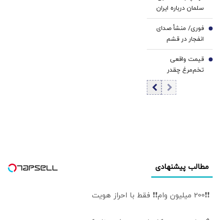
5
سلمان درباره ایران
گفت‌وگو می‌کند/
فوری/ منشأ صدای
جزئیات تماس
6
انفجار در قشم
تلفنی
مشخص شد/ مقابه
قیمت واقعی
با اهداف دشمن در
7
تخم‌مرغ چقدر
ورودی تنگه هرمز
است؟/ مصرف
روزانه ۳ هزار و ۳۰۰
تن تخم مرغ در
تهران
مطالب پیشنهادی
❗❗200 میلیون وام❗❗ فقط با احراز هویت