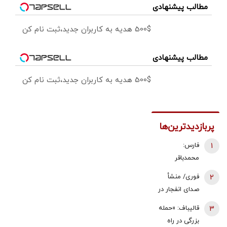
مطالب پیشنهادی
500$ هدیه به کاربران جدید،ثبت نام کن
مطالب پیشنهادی
500$ هدیه به کاربران جدید،ثبت نام کن
پربازدیدترین‌ها
1
فارس:
محمدباقر
ذوالقدر استعفا
2
فوری/ منشأ
داد/ محسن
صدای انفجار در
رضایی دبیر
قشم مشخص
3
قالیباف: «حمله
شورای عالی
شد/ مقابه با
بزرگی در راه
امنیت ملی شد