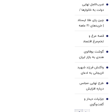
بگیر
بگیر
ضرب‌الاجل نهایی
1
دولت به خانوارها /
یارانه و کالابرگ این
چین پای طلا ایستاد
افراد قطع می‌شود
2
| خریدهای ۲۱ ماهه
پکن برای نبرد با
قصه مرغ و
سلطه دلار |
3
تخم‌مرغ اقتصاد
مهم‌ترین عامل
ایران | رشد نرخ ارز
حمایت از طلا در
گوشت بوفالوی
معلول تورم است،
4
نیمه دوم سال
هندی به بازار ایران
نه علت | ناکارآمدی
چیست؟
رسید
قیمت‌گذاری
واکنش فرزند شهید
5
دستوری در اقتصاد
لاریجانی به ادعای
کوچک‌شده ایران
ردیابی با تماس
طرح نهایی مجلس
تلفنی/ علی
6
درباره افزایش
لاریجانی در
قیمت بنزین اعلام
راهپیمایی روز
جزئیات دیدار و
شد
7
قدس شناسایی
گفت‌وگوی
شد؟
پزشکیان با رهبر