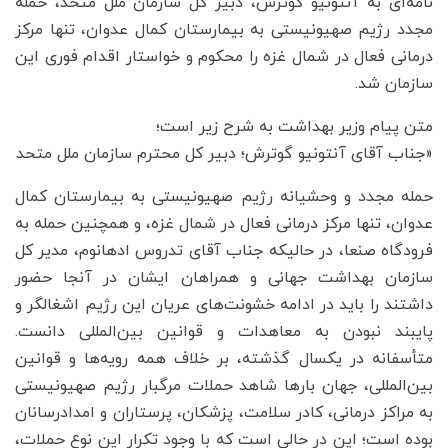
نامه‌ای به آنتونیو گوترش، دبیر کل سازمان ملل متحد، حمله
مجدد رژیم صهیونیستی به بیمارستان کمال عدوان، تنها مرکز
درمانی فعال در شمال غزه را محکوم و خواستار اقدام فوری این
سازمان شد.
متن پیام وزیر بهداشت به شرح زیر است؛
«جناب آقای آنتونیو گوترش؛ دبیر کل محترم سازمان ملل متحد
حمله مجدد و وحشیانه رژیم صهیونیستی به بیمارستان کمال
عدوان، تنها مرکز درمانی فعال در شمال غزه، و همچنین حمله به
فرودگاه صنعا، در حالیکه جناب آقای تدروس ادهانوم، مدیر کل
سازمان بهداشت جهانی و همراهان ایشان در آنجا حضور
داشتند را باید در ادامه خشونت‌های عریان این رژیم اشغالگر و
پایبند نبودن به معاهدات و قوانین بین‌المللی دانست.
متأسفانه در یکسال گذشته، بر خلاف همه رویه‌ها و قوانین
بین‌المللی، جهان بارها شاهد حملات مرگبار رژیم صهیونیستی
به مراکز درمانی، کادر سلامت، پزشکان، پرستاران و امدادرسانان
بوده است؛ این در حالی است که با وجود تکرار این نوع حملات،