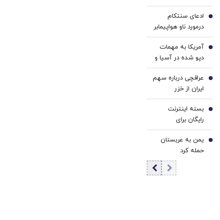
ادعای سنتکام
3
درمورد ناو هواپیمابر
آبراهام لینکلن در
آمریکا به مهمات
منطقه
4
دپو شده در آسیا و
اروپا روی آورد؟
عراقچی درباره سهم
5
ایران از خزر
شفاف‌سازی کرد؛
بسته اینترنت
ماجرای ۵۰ درصد
6
رایگان برای
چیست؟
خبرنگاران فعال شد
یمن به عربستان
7
حمله کرد