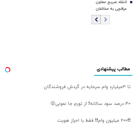
انتقاد صریح معاون
ایشان کجا بود؟
7
عراقچی به مخالفان
مذاکره: با خودم فکر
می‌کنم این
دوستان در چه
جهانی زندگی
می‌کنند | سیاست
خارجی عرصه
تصمیم‌های دشوار و
سنجش دقیق
مطالب پیشنهادی
هزینه و فایده است
تا 3میلیارد وام سرمایه در گردش فروشندگان
40 درصد سود سالانه❗ از تورم جا نمونی😲
❗❗200 میلیون وام❗❗ فقط با احراز هویت