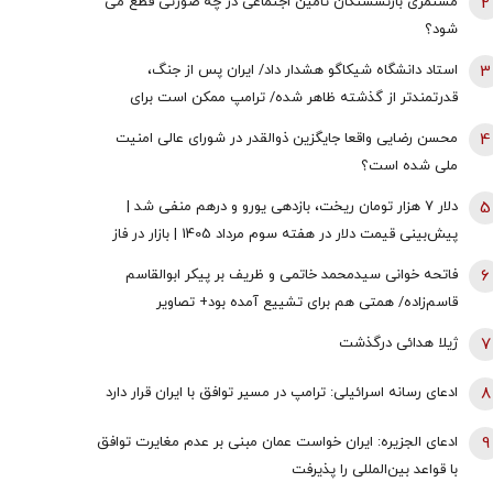
2
مستمری بازنشستگان تامین اجتماعی در چه صورتی قطع می
شود؟
3
استاد دانشگاه شیکاگو هشدار داد/ ایران پس از جنگ،
قدرتمندتر از گذشته ظاهر شده/ ترامپ ممکن است برای
دستیابی به یک پیروزی نمادین پیش از انتخابات میان‌دوره‌ای
4
محسن رضایی واقعا جایگزین ذوالقدر در شورای عالی امنیت
کنگره، به عملیات زمینی روی بیاورد
ملی شده است؟
5
دلار ۷ هزار تومان ریخت، بازدهی یورو و درهم منفی شد |
پیش‌بینی قیمت دلار در هفته سوم مرداد 1405 | بازار در فاز
انتظار
6
فاتحه خوانی سیدمحمد خاتمی و ظریف بر پیکر ابوالقاسم
قاسم‌زاده/ همتی هم برای تشییع آمده بود+ تصاویر
7
ژیلا هدائی درگذشت
8
ادعای رسانه اسرائیلی: ترامپ در مسیر توافق با ایران قرار دارد
9
ادعای الجزیره: ایران خواست عمان مبنی بر عدم مغایرت توافق
با قواعد بین‌المللی را پذیرفت