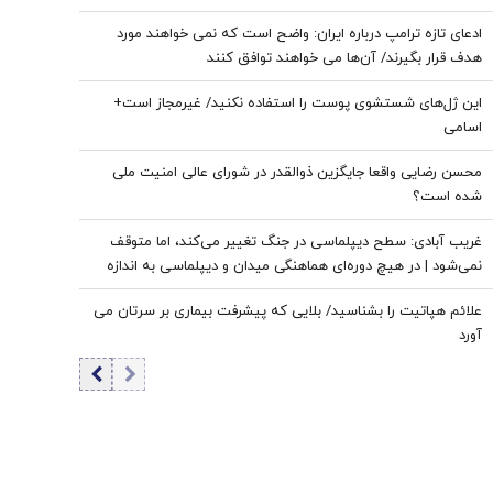
وابسته است/ خدا نصرت قطعی ما را می‌خواهد و شکست دشمن را
ادعای تازه ترامپ درباره ایران: واضح است که نمی خواهند مورد
رقم می‌زند
هدف قرار بگیرند/ آن‌ها می خواهند توافق کنند
این ژل‌های شستشوی پوست را استفاده نکنید/ غیرمجاز است+
اسامی
محسن رضایی واقعا جایگزین ذوالقدر در شورای عالی امنیت ملی
شده است؟
غریب آبادی: سطح دیپلماسی در جنگ تغییر می‌کند، اما متوقف
نمی‌شود | در هیچ دوره‌ای هماهنگی میدان و دیپلماسی به اندازه
امروز نبود | ادبیاتمان در زمان جنگ، مانند ادبیاتمان در زمان صلح
علائم هپاتیت را بشناسید/ بلایی که پیشرفت بیماری بر سرتان می
باشد؟
آورد