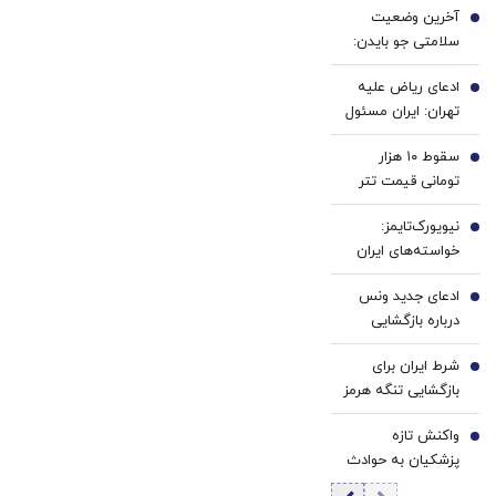
آخرین وضعیت
سود و
سفید
1
سلامتی جو بایدن:
کارمزد!
کننده
سرطان جو بایدن به
خانگی
ادعای ریاض علیه
استخوان‌ها سرایت
2
تهران: ایران مسئول
کرده است
حمله به نفتکش
سقوط ۱۰ هزار
اماراتی است
3
تومانی قیمت تتر
در ۴ روز؛ حمایت
نیویورک‌تایمز:
۱۸۵ هزار تومانی
4
خواسته‌های ایران
حفظ می‌شود؟ |
امیدها برای
بیت‌کوین در کمین
ادعای جدید ونس
بازگشایی هرمز را
5
۶۵ هزار دلار
درباره بازگشایی
کمرنگ کرد
تنگه هرمز: ایران
شرط ایران برای
وعده عبور حداکثری
6
بازگشایی تنگه هرمز
نفت از هرمز را داده
اعلام شد؟
است
واکنش تازه
7
پزشکیان به حوادث
دی ماه / آن