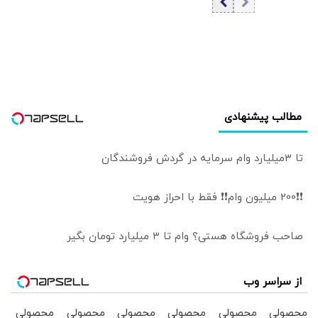
اتفاقات به هیچ
وجه قابل قبول نبود؛
نباید اشتباهات را
تکرار کنیم!
مطالب پیشنهادی
تا 3میلیارد وام سرمایه در گردش فروشندگان
❗❗200 میلیون وام❗❗ فقط با احراز هویت
صاحب فروشگاه هستی؟ وام تا ۳ میلیارد تومان بگیر
از سراسر وب
محصولی
محصولی
محصولی
محصولی
محصولی
محصولی