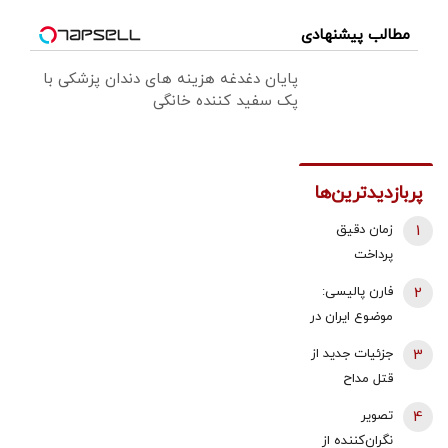
مطالب پیشنهادی
پایان دغدغه هزینه های دندان پزشکی با
پک سفید کننده خانگی
پربازدیدترین‌ها
1
زمان دقیق
پرداخت
معوقات
2
فارن پالیسی:
بازنشستگان
موضوع ایران در
تامین اجتماعی
اختیار دولت
3
جزئیات جدید از
اعلام شد
آینده اسرائیل
قتل مداح
نیست که
جوان/ ماجرای
4
تصویر
به‌تنهایی درباره
قرار حمیدرضا
نگران‌کننده از
آن تصمیم