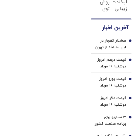
لبخندت
روش
پزشکی
30روز
زیبایی
توی
با پک
با کرم
بده!
خونه،سفیدی
سفید
جوانساز
(خرید
و
کننده
آلمانی(45%تخفیف)
آخرین اخبار
ژل
زیبایی
خانگی
سفیدکننده
دندوناتو
هشدار انفجار در
دندان
برگردون
1
این منطقه از تهران
با40%تخفیف)
(40%off)
قیمت درهم امروز
2
دوشنبه ۱۹ مرداد
۱۴۰۵/ افزایش
قیمت یورو امروز
قیمت درهم
3
دوشنبه ۱۹ مرداد
۱۴۰۵/ کاهش
قیمت دلار امروز
قیمت یورو
4
دوشنبه ۱۹ مرداد
۱۴۰۵/ افزایش
3 سناریو برای
قیمت دلار
5
برنامه صنعت کشور
| رئیس ایمیدرو: