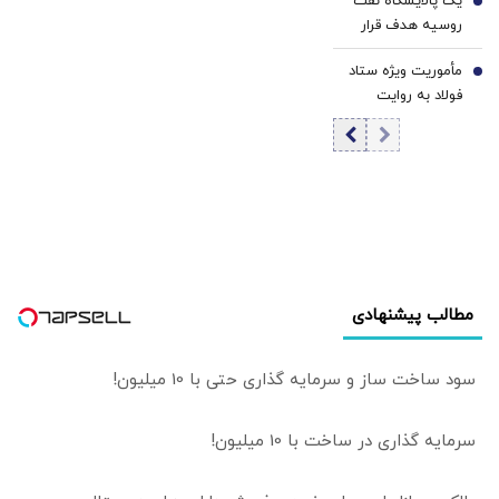
یک پالایشگاه نفت
زنجیره فولاد با
6
روسیه هدف قرار
قیچی قیمت و
گرفت+ جزئیات
هزینه مواجه است
مأموریت ویژه ستاد
7
| تاب‌آوری فولاد
فولاد به روایت
صرفاً فنی نیست،
معاون وزیر صمت |
تاب‌آوری اقتصادی
در شرایط جنگی،
و بهره‌وری مدیریتی
صنعت فولاد
نیز باید مورد توجه
نمی‌تواند تنها
قرار گیرد
براساس یک نقشه
ثابت و جامع حرکت
کند
مطالب پیشنهادی
سود ساخت ساز و سرمایه گذاری حتی با 10 میلیون!
سرمایه گذاری در ساخت با 10 میلیون!