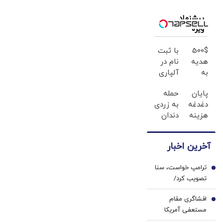
می‌توانیم
آنان است
بسازیم، اما
پیشنهاد
ویژه
نمی‌سازیم+فیلم
500$
با ثبت
هدیه
نام در
به
آلپاری
کاربران
تا 500
پایان
حمله
جدید،ثبت
دلار
دغدغه
به زردی
نام کن
بونوس
هزینه
دندان
بگیر؛
های
ها با
ثت نام
دندان
ژل
کن
آخرین اخبار
پزشکی
سفید
با پک
کننده
ترامپ خواست، سنا
سفید
دندان!
1
تصویب کرد/
کننده
خرید40%تخفیف
تحریم‌های تازه علیه
خانگی
افشاگری مقام
ایران در راه است
2
مستعفی آمریکا
درباره ایران: داستان