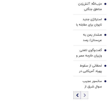
با پک
خانگی
حزب‌الله: آتش‌زدن
بازگشت | تحلیل ۱۰
2
یخ!
مناطق جنگلی
رمزارز مهم بازار
جنوب لبنان ادامه
استراتژی جدید
تخریبگری رژیم
3
تایوان برای مقابله با
صهیونیستی است
تهاجم چین/
هشدار یمن به
نیویورک تایمز:
4
عربستان/ رصد
گشت‌های مکرر
دقیق تحرکات
چین، تهدید نظامی
گفت‌وگوی تلفنی
افسران سعودی
5
علیه تایوان را
وزیران خارجه مصر و
ادامه دارد
افزایش داده است
ترکیه درباره
لحظاتی از سقوط
تحولات منطقه‌ای
6
پهپاد آمریکایی در
جیبوتی +فیلم
سانسور عجیب
7
سوال شرق از
رئیس‌جمهور در
صداوسیما