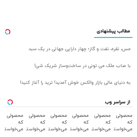
مطالب پیشنهادی
مس، نقره، نفت و گاز؛ چهار دارایی جهانی در یک سبد
با صاب ملک می تونی در ساخت‌وساز شریک شی!
به دنیای عالی بازار والکس خوش آمدید! ترید را آغاز کنید!
از سراسر وب
محصولی
محصولی
محصولی
محصولی
محصولی
محصولی
که
که
که
که
که
که
می‌خواستی
می‌خواستی
می‌خواستی
می‌خواستی
می‌خواستی
می‌خواستی
رو در
را در
رو در
رو در
رو از
رو از