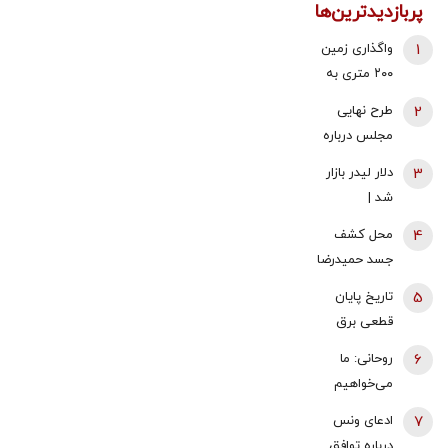
پربازدیدترین‌ها
1
واگذاری زمین
۲۰۰ متری به
خانوارهای داری
2
طرح نهایی
سه فرزند/
مجلس درباره
شرایط اعلام
افزایش قیمت
3
دلار لیدر بازار
شد
بنزین اعلام شد
شد |
عقب‌نشینی
4
محل کشف
یک کاناله
جسد حمیدرضا
قیمت طلا |
رجب‌زاده اعلام
5
تاریخ پایان
سکه ۱۸۶
شد
قطعی برق
میلیون تومان
اعلام شد
شد
6
روحانی: ما
می‌خواهیم
تنگه هرمز،
7
ادعای ونس
تنگه جنگ
درباره توافق