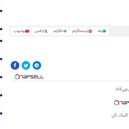
2
3
بله
اینستاگرام
تلگرام
ایکس
یوتیوب
4
5
6
جی‌کالا
7
8
 کلیک کن