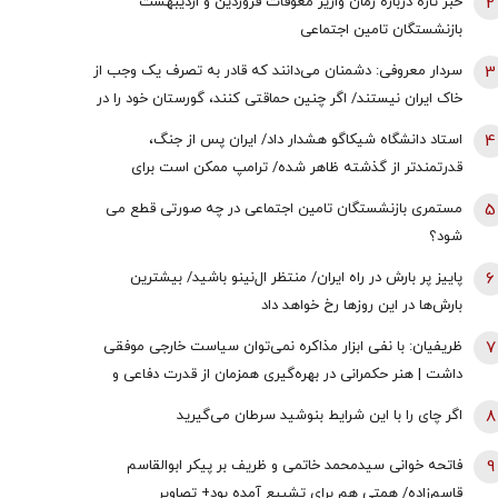
2
خبر تازه درباره زمان واریز معوقات فروردین و اردیبهشت
بازنشستگان تامین اجتماعی
3
سردار معروفی: دشمنان می‌دانند که قادر به تصرف یک وجب از
خاک ایران نیستند/ اگر چنین حماقتی کنند، گورستان خود را در
آنجا خواهند یافت/ دیپلماسی بدون پشتیبانی مردمی
4
استاد دانشگاه شیکاگو هشدار داد/ ایران پس از جنگ،
امکان‌پذیر نیست
قدرتمندتر از گذشته ظاهر شده/ ترامپ ممکن است برای
دستیابی به یک پیروزی نمادین پیش از انتخابات میان‌دوره‌ای
5
مستمری بازنشستگان تامین اجتماعی در چه صورتی قطع می
کنگره، به عملیات زمینی روی بیاورد
شود؟
6
پاییز پر بارش در راه ایران/ منتظر ال‌نینو باشید/ بیشترین
بارش‌ها در این روزها رخ خواهد داد
7
ظریفیان: با نفی ابزار مذاکره نمی‌توان سیاست خارجی موفقی
داشت | هنر حکمرانی در بهره‌گیری همزمان از قدرت دفاعی و
ظرفیت‌های دیپلماتیک است، نه حذف یکی به نفع دیگری
8
اگر چای را با این شرایط بنوشید سرطان می‌گیرید
9
فاتحه خوانی سیدمحمد خاتمی و ظریف بر پیکر ابوالقاسم
قاسم‌زاده/ همتی هم برای تشییع آمده بود+ تصاویر