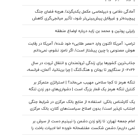
آمادگی دفاعی و دیپلماسی مکمل یکدیگرند/ هرچه فضای جنگ
پیچیده‌تر و غیرقابل پیش‌بینی‌تر شود، تأثیر میانجی‌گری کاهش
پیدا می‌کند/ نتانیاهو دنبال حفظ وضعیت «نه جنگ، نه صلح» در
رایزنی پوتین و محمد بن زاید درباره اوضاع منطقه
منطقه است
ترامپ: آمریکا اکنون وارد «عصر طلایی» خود شده/ آمریکا در رقابت
هوش مصنوعی با چین پیشتاز است/ اگر نامزد نشوم، نمی‌دانم
طرفدارانم باز هم رأی می‌دهند یا نه
جذاب‌ترین کشورها برای زندگی ثروتمندان و انتقال ثروت در سال
2026؛ از سنگاپور تا یونان و هنگ‌کنگ | چرا بریتانیا، آلمان، فرانسه،
نروژ و کره جنوبی درحال از دست دادن جذابیت هستند؟
تنگه هرمز تا کجا سلاحی مهیب می‌ماند؟ | استراتژی متمرکز بر
کنترل تنگه هرمز یک قمار بزرگ است | دشواری‌های دور زدن تنگه
برای نفت خام
یک کارشناس بانکی: استفاده از منابع بانک مرکزی در شرایط جنگی
اجتناب ناپذیر است/ بدون اصلاح سیاست‌های کلان، بانک مرکزی
به تنهایی قادر به مهار تورم نیست
امام جمعه تهران: تا زانو زدن دشمن را نبینیم دست از سرش بر
نمی داریم/ دشمن شکست مفتضحانه خورده اما ادبیات باخت را
هم بلد نیست