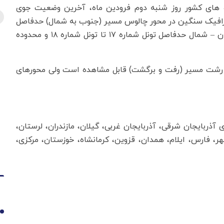
راه های کشور روز شنبه دوم فرودین ماه، آخرین وضعیت جوی
 ترافیک سنگین در محور چالوس مسیر (جنوب به شمال) حدفاصل
پل زنگوله تا سیاه بیشه و ترافیک سنگین در آزادراه تهران – شمال حدفاصل تونل شماره ۱۷ تا تونل شماره ۱۸ و محدوده
ین - رشت مسیر (رفت و برگشت) قابل مشاهده است ولی محورهای
آذربایجان شرقی، آذربایجان غربی، گیلان، مازندران، لرستان،
شهر، فارس، ایلام، همدان، قزوین، کرمانشاه، خوزستان، مرکزی،
1