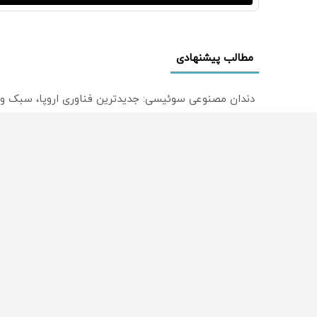
مطالب پیشنهادی
دندان مصنوعی سوئیسی: جدیدترین فناوری اروپا، سبک و
ترید EURUSD با اسپرد از صفر پیپ
میدونستی میتونی روی سهام آدیداس سرمایه گذاری کنی
از سراسر وب
محصولی که می‌خواستی رو
محصولی که می‌خواستی رو
در شکفت انگیز دیجی‌کالا بخر
در شگفت انگیز دیجی‌کالا ب
!
!