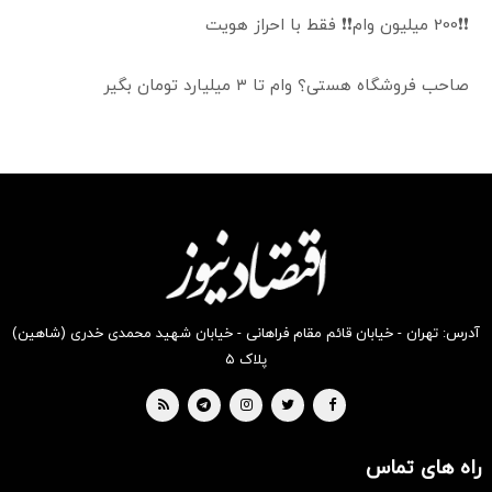
❗❗200 میلیون وام❗❗ فقط با احراز هویت
صاحب فروشگاه هستی؟ وام تا ۳ میلیارد تومان بگیر
آدرس: تهران - خیابان قائم مقام فراهانی - خیابان شهید محمدی خدری (شاهین)
پلاک ۵
راه های تماس