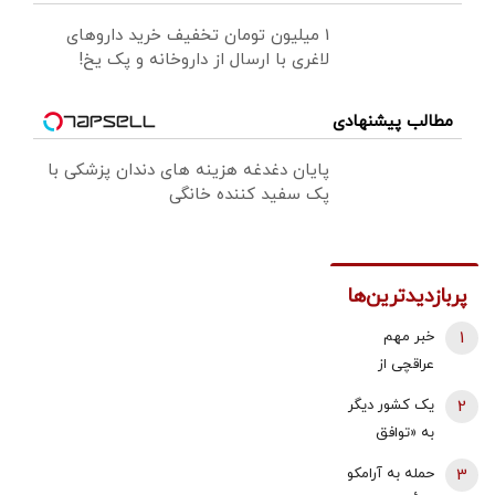
1 میلیون تومان تخفیف خرید داروهای
لاغری با ارسال از داروخانه و پک یخ!
مطالب پیشنهادی
پایان دغدغه هزینه های دندان پزشکی با
پک سفید کننده خانگی
پربازدیدترین‌ها
1
خبر مهم
عراقچی از
مذاکرات
2
یک کشور دیگر
نیروهای نظامی
به «توافق
و دریایی ایران و
مکه» می
3
حمله به آرامکو
عمان درباره
پیوندد/ ترکیه