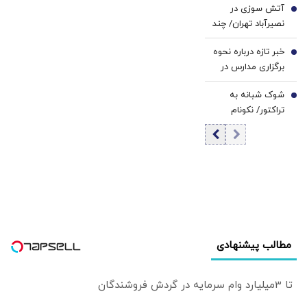
آتش سوزی در
شورای نگهبان/
5
افغانستان» نخواهد
نصیرآباد تهران/ چند
صدای انفجار و
شد/ هشدار
نفر مصدوم شدند؟
لرزش در ساختمان
احمدشاه مسعود:
خبر تازه درباره نحوه
+ فیلم
6
شورای نگهبان کاملاً
اگر ایران وارد عمل
برگزاری مدارس در
احساس شد+ فیلم
نشود، هرات به‌طور
سال تحصیلی جدید
کامل به دست
شوک شبانه به
7
طالبان خواهد افتاد
تراکتور/ نکونام
سرمربی جدید شد
مطالب پیشنهادی
تا 3میلیارد وام سرمایه در گردش فروشندگان