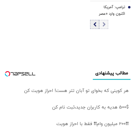
اوضاع منطقه
پیش‌بینی‌تر شود،
ترامپ: آمریکا
7
تأثیر میانجی‌گری
اکنون وارد «عصر
کاهش پیدا
طلایی» خود شده/
می‌کند/ نتانیاهو
آمریکا در رقابت
دنبال حفظ وضعیت
هوش مصنوعی با
«نه جنگ، نه صلح»
چین پیشتاز است/
در منطقه است
اگر نامزد نشوم،
نمی‌دانم طرفدارانم
باز هم رأی می‌دهند
یا نه
مطالب پیشنهادی
هر کوینی که بخوای تو آبان تتر هست! احراز هویت کن
500$ هدیه به کاربران جدید،ثبت نام کن
❗❗200 میلیون وام❗❗ فقط با احراز هویت