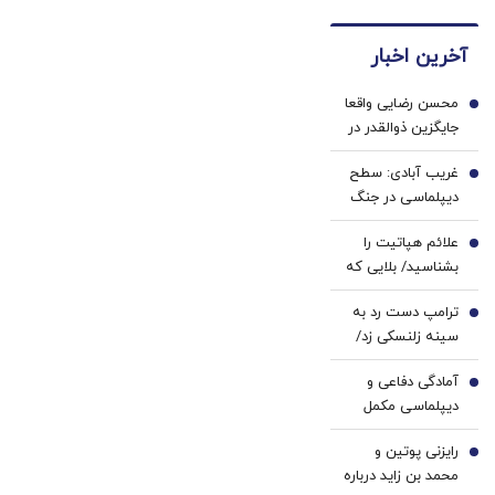
کاربران
های
کننده
جدید،ثبت
دندان
دندان!
آخرین اخبار
نام کن
پزشکی
خرید40%تخفیف
با پک
محسن رضایی واقعا
سفید
1
جایگزین ذوالقدر در
کننده
شورای عالی امنیت
خانگی
غریب آبادی: سطح
ملی شده است؟
2
دیپلماسی در جنگ
تغییر می‌کند، اما
علائم هپاتیت را
متوقف نمی‌شود |
3
بشناسید/ بلایی که
در هیچ دوره‌ای
پیشرفت بیماری بر
هماهنگی میدان و
ترامپ دست رد به
سرتان می آورد
4
دیپلماسی به اندازه
سینه زلنسکی زد/
امروز نبود |
خودمان به
ادبیاتمان در زمان
آمادگی دفاعی و
موشک‌های سامانه
5
جنگ، مانند
دیپلماسی مکمل
پاتریوت نیاز داریم
ادبیاتمان در زمان
یکدیگرند/ هرچه
صلح باشد؟
رایزنی پوتین و
فضای جنگ
6
محمد بن زاید درباره
پیچیده‌تر و غیرقابل