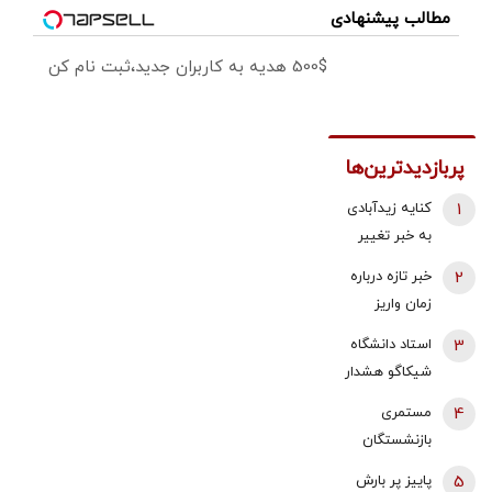
مطالب پیشنهادی
500$ هدیه به کاربران جدید،ثبت نام کن
پربازدیدترین‌ها
1
کنایه زیدآبادی
به خبر تغییر
دبیر شورای
2
خبر تازه درباره
عالی امنیت
زمان واریز
ملی/ انگار
معوقات
3
استاد دانشگاه
محمدباقر خرازی
فروردین و
شیکاگو هشدار
خیلی هم از
اردیبهشت
داد/ ایران پس
اوضاع کشور
4
مستمری
بازنشستگان
از جنگ،
بی‌خبر نیست،
بازنشستگان
تامین اجتماعی
قدرتمندتر از
این ما هستیم
تامین اجتماعی
5
پاییز پر بارش
گذشته ظاهر
که بی‌خبریم