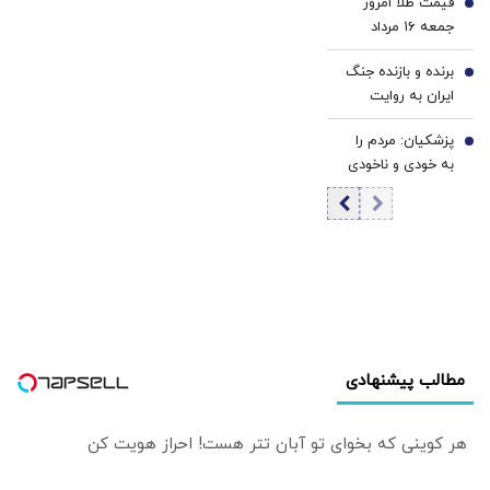
قیمت طلا امروز
صداوسیما این‌گونه
5
جمعه ۱۶ مرداد
القا می‌شود که
۱۴۰۵/ افزایش
رهبری گفته‌اند
برنده و بازنده جنگ
قیمت طلا
6
«اصلاً مذاکره
ایران به روایت
نمی‌کنیم» / ما با
«تلگراف» | صلحی
اجازه ایشان مذاکره
پزشکیان: مردم را
متفاوت با آنچه
7
کردیم
به خودی و ناخودی
ترامپ می‌خواست |
تقسیم کردیم؛
امضای توافق نزدیک
«ناخودی» اصلاً وجود
است؟
ندارد/ محاسبه
دشمن فروپاشی
ایران بود/ اکنون با
قدرت بیشتری
ایستاده‌ایم
مطالب پیشنهادی
هر کوینی که بخوای تو آبان تتر هست! احراز هویت کن