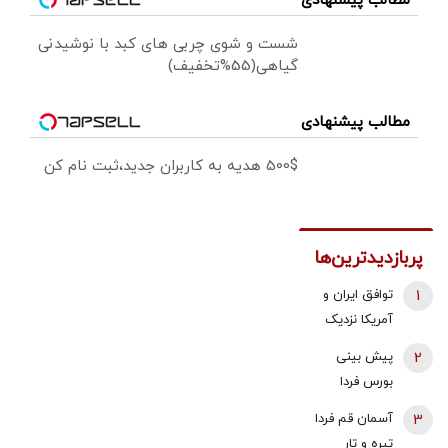
مطالب پیشنهادی
شست و شوی چربی های کبد با نوشیدنی
گیاهی(55%تخفیف)
مطالب پیشنهادی
500$ هدیه به کاربران جدید،ثبت نام کن
پربازدیدترین‌ها
1
توافق ایران و
آمریکا نزدیک
شد؟/ وزیر
2
پیش بینی
خزانه‌داری
بورس فردا
آمریکا از «امروز
شنبه 17 مرداد
3
آسمان قم فردا
یا فردا» گفت
1405 | موتور
تیره و تار