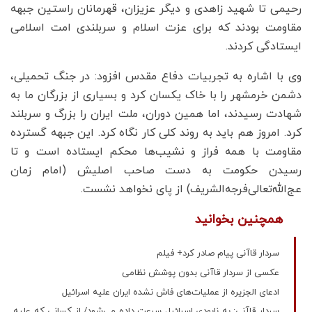
رحیمی تا شهید زاهدی و دیگر عزیزان، قهرمانان راستین جبهه
مقاومت بودند که برای عزت اسلام و سربلندی امت اسلامی
ایستادگی کردند.
وی با اشاره به تجربیات دفاع مقدس افزود: در جنگ تحمیلی،
دشمن خرمشهر را با خاک یکسان کرد و بسیاری از بزرگان ما به
شهادت رسیدند، اما همین دوران، ملت ایران را بزرگ و سربلند
کرد. امروز هم باید به روند کلی کار نگاه کرد. این جبهه گسترده
مقاومت با همه فراز و نشیب‌ها محکم ایستاده است و تا
رسیدن حکومت به دست صاحب اصلیش (امام زمان
عج‌الله‌تعالی‌فرجه‌الشریف) از پای نخواهد نشست.
همچنین بخوانید
سردار قاآنی پیام صادر کرد+ فیلم
عکسی از سردار قاآنی بدون پوشش نظامی
ادعای الجزیره از عملیات‌های فاش نشده ایران علیه اسرائیل
سردار قاآنی: به نابودی اسرائیل سرعت داده می‌شود/ از کسانی که علیه