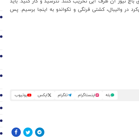
ی باج نیوز آن طرف آبی تخریب کنند. نترسید و کار کنید. باید
د در والیبال، کشتی فرنگی و تکواندو به اینجا برسیم. پس
2
3
4
5
بله
اینستاگرام
تلگرام
ایکس
یوتیوب
6
7
8
9