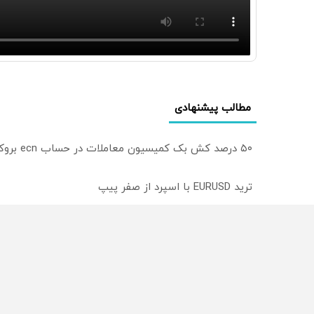
مطالب پیشنهادی
۵۰ درصد کش بک کمیسیون معاملات در حساب ecn بروکر اینوسلو
ترید EURUSD با اسپرد از صفر پیپ
میدونستی میتونی روی سهام آدیداس سرمایه گذاری کنی
از سراسر وب