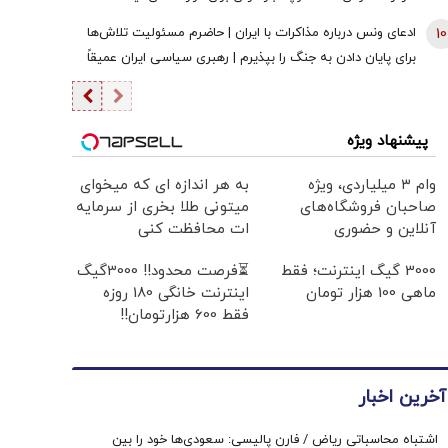
10
ادعای ونس درباره مذاکرات با ایران | حاضرم مسئولیت تلاش‌ها
برای پایان دادن به جنگ را بپذیرم | رهبری سیاسی ایران عمیقاً
دچار اختلاف است | ایرانی‌ها افراد فوق‌العاده دشواری هستند
پیشنهاد ویژه
وام ۳ میلیاردی، ویژه
به هر اندازه ای که میخوای
صاحبان فروشگاه‌های
میتونی طلا بخری از سرمایه
آنلاین و حضوری
ات محافظت کنی
3000 گیگ اینترنت؛ فقط
⏳فرصت محدود!! 3000گیگ
ماهی 100 هزار تومان
اینترنت خانگی 180 روزه
فقط 600 هزارتومان!!
آخرین اخبار
اشتباه محاسباتی ریاض / فارن پالیسی: سعودی‌ها خود را بین