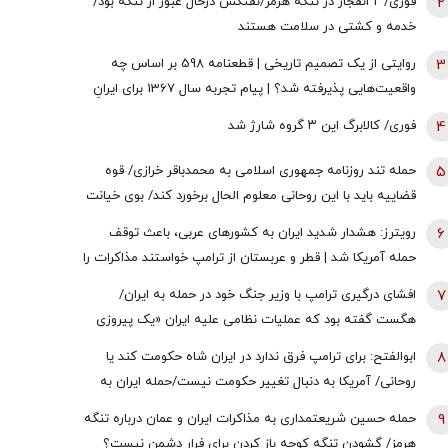
2
فوری/ ۲ انفجار در تنگه هرمز/نفتکش درحال عبور از تنگه بود/
خدمه و کشتی در سلامت هستند
3
روایتی از یک تصمیم تاریخی | قطعنامه 598 بر اساس چه
واقعیت‌هایی پذیرفته شد؟ | پیام تجربه سال 1367 برای ایرانِ
سال 1405
4
فوری/ کالابرگ این ۳ گروه شارژ شد
5
حمله تند روزنامه جمهوری اسلامی به محمدباقر خرازی/ قوه
قضاییه باید با این روحانی معلوم الحال برخورد کند/ بوی خیانت
به مشام می‌رسد
6
رویترز: هشدار شدید ایران به کشورهای عربی، باعث توقف
حمله آمریکا شد | قطر و عربستان از ترامپ خواستند مذاکرات را
از سر بگیرد | زیرساخت‌های حیاتی انرژی هدف قرار خواهند
7
افشای درگیری ترامپ با وزیر جنگ خود در حمله به ایران/
گرفت اگر ...
هگست گفته بود که عملیات نظامی علیه ایران «یک پیروزی‌
سریع و نسبتاً آسان» خواهد بود/ کاخ سفید واکنش نشان داد
8
ابوالفتح: برای ترامپ فرق ندارد در ایران شاه حکومت کند یا
روحانی/ آمریکا به دنبال تغییر حکومت نیست/حمله ایران به
زیرساخت‌های منطقه، کابوس آمریکا بود
9
حمله حسین شریعتمداری به مذاکرات ایران و عمان درباره تنگه
هرمز/ گشودن تنگه کوچه باز ‌کردن برای فرار دشمن نیست؟