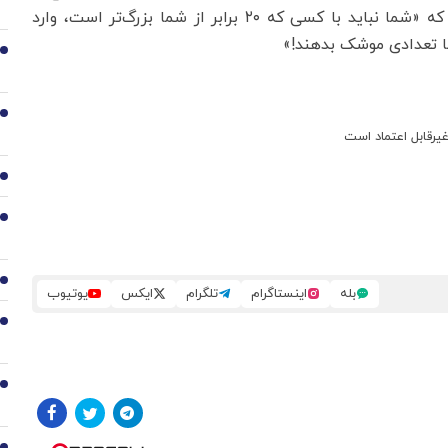
مسکو ناکام بوده است. وی دوشنبه هفته گذشته گفت که «شما نباید با کسی که ۲۰ برابر از شما بزرگ‌تر است، وارد
ا تعدادی موشک بدهند!»
3
4
یرقابل اعتماد است
5
6
7
بله
اینستاگرام
تلگرام
ایکس
یوتیوب
8
9