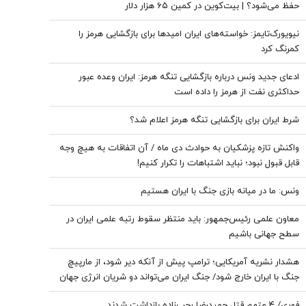
حفظ می‌شود؟ | بیت‌کوین در کمین ۶۵ هزار دلار
نیویورک‌تایمز: خواسته‌های ایران امیدها برای بازگشایی هرمز را
کمرنگ کرد
ادعای جدید ونس درباره بازگشایی تنگه هرمز: ایران وعده عبور
حداکثری نفت از هرمز را داده است
شرط ایران برای بازگشایی تنگه هرمز اعلام شد؟
واکنش تازه پزشکیان به حوادث دی ماه / آن اتفاقات به هیچ وجه
قابل قبول نبود؛ نباید اشتباهات را تکرار کنیم!
ونس: ما در میانه بازی جنگ با ایران هستیم
معاون علمی رئیس‌جمهور: باید منتظر سقوط رتبه علمی ایران در
سطح جهانی باشیم
هشدار نشریه آمریکایی؛ ترامپ پیش از آنکه دیر شود، از مارپیچ
جنگ با ایران خارج شود/ جنگ ایران می‌تواند دو شریان انرژی جهان
را به خطر بیندازد
فوری/ ۴ متهم قتل حمیدرضا رجب‌زاده بازداشت شدند