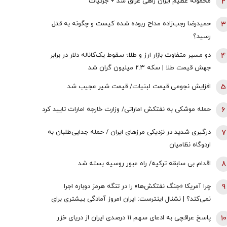
2
محموله عظیم ایران راهی عراق شد + جزئیات
3
حمیدرضا رجب‌زاده مداح ربوده شده کیست و چگونه به قتل
رسید؟
4
دو مسیر متفاوت بازار ارز و طلا؛ سقوط یک‌کاناله دلار در برابر
جهش قیمت طلا | سکه ۲.۳ میلیون گران شد
5
افزایش نجومی قیمت لبنیات/ قیمت شیر عجیب شد
6
حمله موشکی به نفتکش اماراتی/ وزارت خارجه امارات تایید کرد
7
درگیری شدید در نزدیکی مرز‌های ایران / حمله جدایی‌طلبان به
اردوگاه نظامیان
8
اقدام بی سابقه ترکیه/ راه عبور روسیه بسته شد
9
چرا آمریکا «جنگ نفتکش‌ها» را در تنگه هرمز دوباره اجرا
نمی‌کند؟ | نشنال اینترست: ایران امروز آمادگی بیشتری برای
جنگ در خلیج‌فارس دارد
10
پاسخ عراقچی به ادعای سهم ۱۱ درصدی ایران از دریای خزر