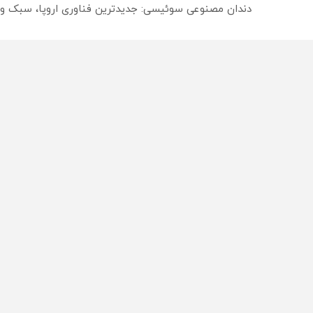
دندان مصنوعی سوئیسی: جدیدترین فناوری اروپا، سبک و
ترید EURUSD با اسپرد از صفر پیپ
میدونستی میتونی روی سهام آدیداس سرمایه گذاری کنی
از سراسر وب
محصولی که می‌خواستی رو
محصولی که می‌خواستی رو
در شگفت انگیز دیجی‌کالا بخر
در شکفت انگیز دیجی‌کالا ب
!
!
راه های 