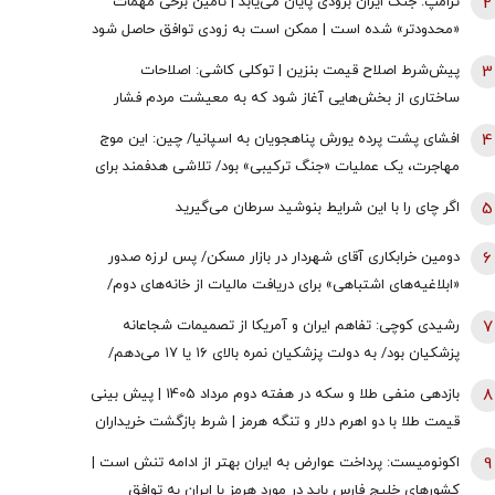
2
ترامپ: جنگ ایران بزودی پایان می‌یابد | تامین برخی مهمات
«محدودتر» شده است | ممکن است به زودی توافق حاصل شود
| ما ذخایر تقریبا نامحدود داریم
3
پیش‌شرط اصلاح قیمت بنزین | توکلی کاشی: اصلاحات
ساختاری از بخش‌هایی آغاز شود که به معیشت مردم فشار
وارد نکند
4
افشای پشت پرده یورش پناهجویان به اسپانیا/ چین: این موج
مهاجرت، یک عملیات «جنگ ترکیبی» بود/ تلاشی هدفمند برای
اعمال فشار بر دولت «پدرو سانچز»
5
اگر چای را با این شرایط بنوشید سرطان می‌گیرید
6
دومین خرابکاری آقای شهردار در بازار مسکن/ پس لرزه صدور
«ابلاغیه‌های اشتباهی» برای دریافت مالیات از خانه‌‌های دوم/
ممدانی زیر تیغ رفت
7
رشیدی کوچی: تفاهم ایران و آمریکا از تصمیمات شجاعانه
پزشکیان بود/ به دولت پزشکیان نمره بالای ۱۶ یا ۱۷ می‌دهم/
یقین بدانید اگر هر فرد دیگری جای پزشکیان بود، کشور با
8
بازدهی منفی طلا و سکه در هفته دوم مرداد 1405 | پیش بینی
مشکلات بزرگی روبه‌رو می‌شد/ اگر جلیلی رئیس‌جمهور
قیمت طلا با دو اهرم دلار و تنگه هرمز | شرط بازگشت خریداران
می‌شد...
به بازار
9
اکونومیست: پرداخت عوارض به ایران بهتر از ادامه تنش است |
کشورهای خلیج فارس باید در مورد هرمز با ایران به توافق