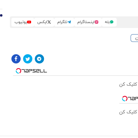
10
بله
اینستاگرام
تلگرام
ایکس
یوتیوب
ن
 کلیک کن
 کلیک کن