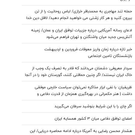
حمله تند مهاجری به محمدباقر خرازی/ لباس روحانیت را از تن
بیرون کنید و هر کار زشتی می خواهید انجام دهید/ لااقل دین خدا
را آلوده نکنید
ادعای رسانه آمریکایی درباره جزییات توافق ایران و عمان/ زمینه
آتش‌بس جدید میان واشنگتن و تهران فراهم می‌شود
خبر تازه درباره زمان واریز معوقات فروردین و اردیبهشت
بازنشستگان تامین اجتماعی
سردار معروفی: دشمنان می‌دانند که قادر به تصرف یک وجب از
خاک ایران نیستند/ اگر چنین حماقتی کنند، گورستان خود را در آنجا
خواهند یافت/ دیپلماسی بدون پشتیبانی مردمی امکان‌پذیر نیست
ظریفیان: با نفی ابزار مذاکره نمی‌توان سیاست خارجی موفقی
داشت | هنر حکمرانی در بهره‌گیری همزمان از قدرت دفاعی و
ظرفیت‌های دیپلماتیک است، نه حذف یکی به نفع دیگری
اگر چای را با این شرایط بنوشید سرطان می‌گیرید
امضای توافق دفاعی میان 3 کشور همسایه ایران
هشدار محسن رضایی به آمریکا درباره ادامه محاصره دریایی/ این