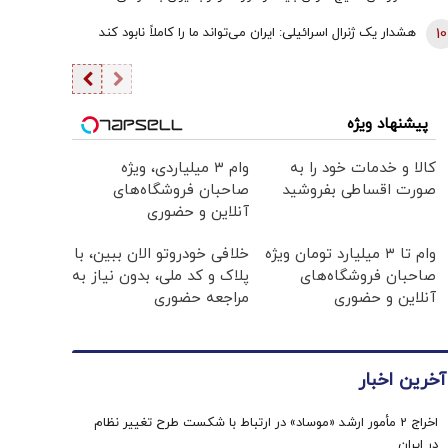
برسند | اعراب در مخمصهِ ترامپ گرفتار شده‌اند
10
هشدار یک ژنرال اسرائیلی: ایران می‌تواند ما را کاملاً نابود کند
پیشنهاد ویژه
کالا و خدمات خود را به
وام ۳ میلیاردی، ویژه
صورت اقساطی بفروشید
صاحبان فروشگاه‌های
آنلاین و حضوری
وام تا ۳ میلیارد تومان ویژه
خلافی خودروتو الان ببین، با
صاحبان فروشگاه‌های
پلاک و کد ملی، بدون نیاز به
آنلاین و حضوری
مراجعه حضوری
آخرین اخبار
اخراج 2 مأمور ارشد «موساد» در ارتباط با شکست طرح تغییر نظام
در ایران