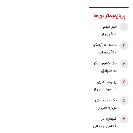
پربازدیدترین‌ها
1
خبر مهم
عراقچی از
مذاکرات
2
حمله به آرامکو
نیروهای نظامی
و تأسیسات
و دریایی ایران و
گازی جبیل/
3
یک کشور دیگر
عمان درباره
واکنش وزارت
به «توافق
تنگه هرمز
انرژی عربستان
مکه» می
4
روایت آماری
به آتش سوزی
پیوندد/ ترکیه
مسعود نیلی از
در پالایشگاه
خیال ایران را
زندگی ایرانیان
آرامکو
5
یک خبر جعلی
راحت کرد
از سال 97 تا
درباره سردار
1405؛ نرخ ارز،
وحیدی و
6
کیهان، در
تقریبا ۵۰ برابر
ساخت بمب
اقدامی جنجالی
شده و ۱۶‌
اتم/ این شایعه