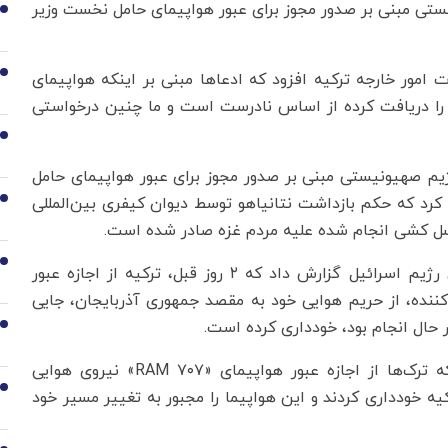
یستی مبنی بر صدور مجوز برای عبور هواپیمای حامل نخست وزیر
1
2
ت امور خارجه ترکیه افزود که ادعاها مبنی بر اینکه هواپیمای
یه را دریافت کرده از اساس نادرست است و ما چنین درخواستی
3
ژیم صهیونیستی مبنی بر صدور مجوز برای عبور هواپیمای حامل
کرد که حکم بازداشت نتانیاهو توسط دیوان کیفری بین‌المللی
4
نسل کشی انجام شده علیه مردم غزه صادر شده است.
5
در یازدهم ماه گذشته میلادی، سازمان رادیو و تلویزیون رژیم اسرائیل گزارش داد که ۲ روز قبل، ترکیه از اجازه عبور
ننده، از حریم هوایی خود به مقصد جمهوری آذربایجان، جایی
ر حال انجام بود، خودداری کرده است.
6
سازمان رادیو و تلویزیون رژیم صهیونیستی گفته بود که ترک‌ها از اجازه عبور هواپیمای «RAM ۷۰۷» نیروی هوایی
7
یه خودداری کردند و این هواپیما را مجبور به تغییر مسیر خود