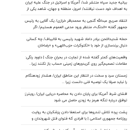
بیانیه جدید سپاه منتشر شد/ آمریکا و اسرائیل در جنگ علیه ایران
به اهداف خود دست نیافتند/ امروز، منطقه و جهان، شاهد یکی از
پیچیده ترین نبردهای تاریخی معاصر است
انتقاد صریح عبدالله گنجی به محمدباقر خرازی/ یک آقایی به رئیس
جمهور گفته «الدنگ»، منتظر ورود مدعی العموم هستیم/ اگر
کسی به سران قوا توهین کند مگر طبق قانون قوه قضائیه ورود
حمله شدیداللحن برادر داماد شهید رئیسی به قالیباف/ چه کسانی
نمی‌کند؟
دنبال برندسازی از خود با «تکنوکرات حزب‌اللهی» و «رضاخان
حزب‌اللهی» بودند؟
واقعیت‌های کمتر گفته شده از تجارت در بحرانِ جنگ | داوود رنگی:
مقامات تصمیم‌گیر روی کریدورهای زمینی حساب باز نکنند زیرا...
زمستان سرد و سخت در انتظار این مناطق ایران/ هشدار زودهنگام
را نباید صرفا یک توصیه فنی دانست زیرا ...
افشای شرط آمریکا برای پایان دادن به محاصره دریایی ایران/ رویترز:
توافق درباره تنگه هرمز به زودی حاصل می شود
پشت پرده تلاش تندروها برای استعفا دادن پزشکیان به روایت
روزنامه جمهوری اسلامی | با افرادی که فتوای قتل شهروندان و
حکم شورش علیه دولت را صادر می‌کنند برخورد قاطعانه شود