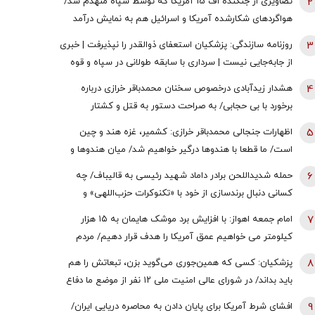
2
تصاویری از جنگنده اف 15 آمریکا که توسط سپاه منهدم شد/
هواگردهای شکارشده آمریکا و اسرائیل هم به نمایش درآمد
3
روزنامه سازندگی: پزشکیان استعفای ذوالقدر را نپذیرفت | خبری
از جابه‌جایی نیست | سرداری با سابقه طولانی در سپاه و قوه
قضائیه چگونه به دبیری شعام رسید؟
4
هشدار زیدآبادی درخصوص سخنان محمدباقر خرازی درباره
برخورد با بی حجابی/ به صراحت دستور به قتل و کشتار
شهروندان و اشغال دوایر دولتی داده است/ چگونه چنین فرد
5
اظهارات جنجالی محمدباقر خرازی: کشمیر، غزه هند و چین
خطرناکی آزاد است؟
است/ ما قطعا با هندوها درگیر خواهیم شد/ میان هندوها و
یهودیان و اسرائیل پیوندهای ذاتی وجود دارد
6
حمله شدیداللحن برادر داماد شهید رئیسی به قالیباف/ چه
کسانی دنبال برندسازی از خود با «تکنوکرات حزب‌اللهی» و
«رضاخان حزب‌اللهی» بودند؟
7
امام‌ جمعه اهواز: با افزایش برد موشک هایمان به ۱۵ هزار
کیلومتر می خواهیم عمق آمریکا را هدف قرار دهیم/ مردم
آمریکا هم باید موشک خوردن را ببینند/ نباید نسبت به مساله
8
پزشکیان: کسی که همین‌جوری می‌گوید بزن، تبعاتش را هم
حجاب و عفاف بی تفاوت باشیم
باید بداند/ در شورای عالی امنیت ملی ۱۲ نفر از موضع ما دفاع
کردند + فیلم
9
افشای شرط آمریکا برای پایان دادن به محاصره دریایی ایران/