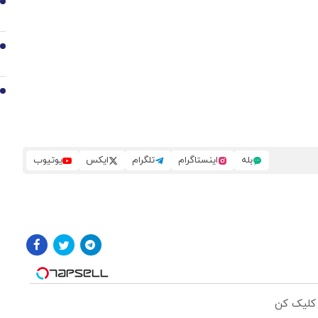
8
9
10
بله
اینستاگرام
تلگرام
ایکس
یوتیوب
 کلیک کن