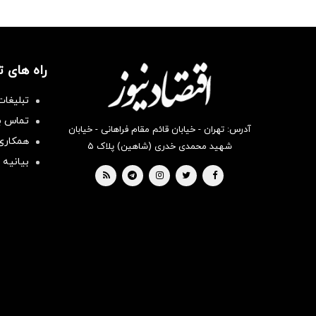
راه های 
تبلیغات
تماس با
آدرس: تهران - خیابان قائم مقام فراهانی - خیابان
همکاری 
شهید محمدی خدری (شاهین) پلاک ۵
بیانیه 