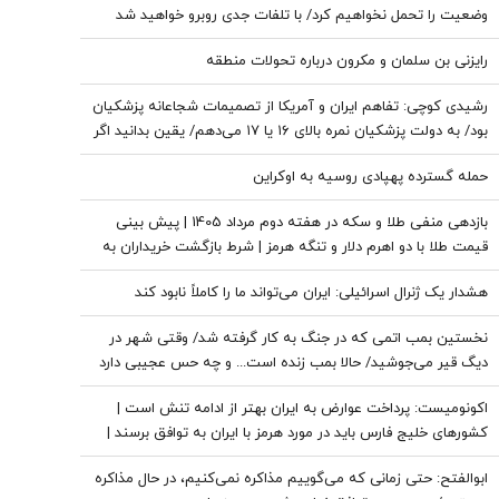
وضعیت را تحمل نخواهیم کرد/ با تلفات جدی روبرو خواهید شد
رایزنی بن سلمان و مکرون درباره تحولات منطقه
رشیدی کوچی: تفاهم ایران و آمریکا از تصمیمات شجاعانه پزشکیان
بود/ به دولت پزشکیان نمره بالای ۱۶ یا ۱۷ می‌دهم/ یقین بدانید اگر
هر فرد دیگری جای پزشکیان بود، کشور با مشکلات بزرگی روبه‌رو
حمله گسترده پهپادی روسیه به اوکراین
می‌شد/ اگر جلیلی رئیس‌جمهور می‌شد...
بازدهی منفی طلا و سکه در هفته دوم مرداد 1405 | پیش بینی
قیمت طلا با دو اهرم دلار و تنگه هرمز | شرط بازگشت خریداران به
بازار
هشدار یک ژنرال اسرائیلی: ایران می‌تواند ما را کاملاً نابود کند
نخستین بمب اتمی که در جنگ به کار گرفته شد/ وقتی شهر در
دیگ قیر می‌جوشید/ حالا بمب زنده است... و چه حس عجیبی دارد
که پشت سر تو باشد
اکونومیست: پرداخت عوارض به ایران بهتر از ادامه تنش است |
کشورهای خلیج فارس باید در مورد هرمز با ایران به توافق برسند |
اعراب در مخمصهِ ترامپ گرفتار شده‌اند
ابوالفتح: حتی زمانی که می‌گوییم مذاکره نمی‌کنیم، در حال مذاکره