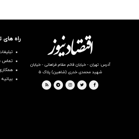
راه های 
تبلیغات
تماس با
آدرس: تهران - خیابان قائم مقام فراهانی - خیابان
همکاری 
شهید محمدی خدری (شاهین) پلاک ۵
بیانیه 