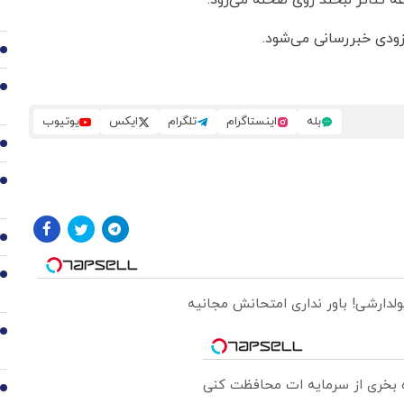
 تئاتر لبخند روی صحنه می‌رود.
ودی خبررسانی می‌شود.
2
3
بله
اینستاگرام
تلگرام
ایکس
یوتیوب
4
5
6
7
ولدارشی! باور نداری امتحانش مجانیه
8
ره بخری از سرمایه ات محافظت کنی
9