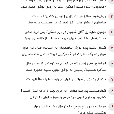
2
ترامپ: جنگ ایران بزودی پایان می‌یابد | تامین برخی مهمات
«محدودتر» شده است | ممکن است به زودی توافق حاصل شود
| ما ذخایر تقریبا نامحدود داریم
3
پیش‌شرط اصلاح قیمت بنزین | توکلی کاشی: اصلاحات
ساختاری از بخش‌هایی آغاز شود که به معیشت مردم فشار
وارد نکند
4
دومین خرابکاری آقای شهردار در بازار مسکن/ پس لرزه صدور
«ابلاغیه‌های اشتباهی» برای دریافت مالیات از خانه‌‌های دوم/
ممدانی زیر تیغ رفت
5
افشای پشت پرده یورش پناهجویان به اسپانیا/ چین: این موج
مهاجرت، یک عملیات «جنگ ترکیبی» بود/ تلاشی هدفمند برای
اعمال فشار بر دولت «پدرو سانچز»
6
ابوالفتح: حتی زمانی که می‌گوییم مذاکره نمی‌کنیم، در حال
مذاکره هستیم/ رسیدن به توافق نهایی شبیه معجزه است
7
هشدار یک ژنرال اسرائیلی: ایران می‌تواند ما را کاملاً نابود کند
8
اکونومیست: پرداخت عوارض به ایران بهتر از ادامه تنش است |
کشورهای خلیج فارس باید در مورد هرمز با ایران به توافق
برسند | اعراب در مخمصهِ ترامپ گرفتار شده‌اند
9
موافقت عمان با چارچوپ یک توافق موقت با ایران برای
بازگشایی تنگه هرمز؟