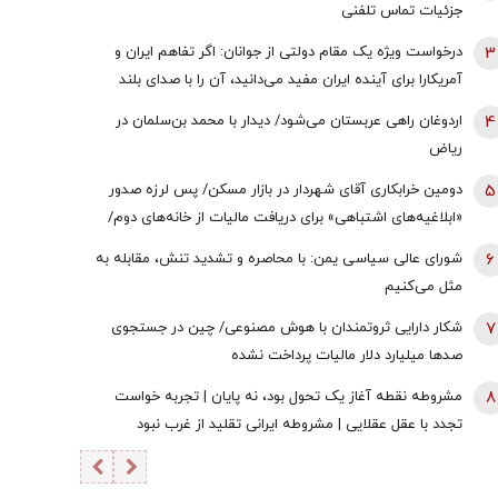
جزئیات تماس تلفنی
3
درخواست ویژه یک مقام دولتی از جوانان: اگر تفاهم ایران و
آمریکارا برای آینده ایران مفید می‌دانید، آن را با صدای بلند
مطالبه کنید | کنشکر و ‌ذی‌نفع باشید، منفعل نمانید
4
اردوغان راهی عربستان می‌شود/ دیدار با محمد بن‌سلمان در
ریاض
5
دومین خرابکاری آقای شهردار در بازار مسکن/ پس لرزه صدور
«ابلاغیه‌های اشتباهی» برای دریافت مالیات از خانه‌‌های دوم/
ممدانی زیر تیغ رفت
6
شورای عالی سیاسی یمن: با محاصره و تشدید تنش، مقابله به
مثل می‌کنیم
7
شکار دارایی ثروتمندان با هوش مصنوعی/ چین در جستجوی
صدها میلیارد دلار مالیات پرداخت نشده
8
مشروطه نقطه آغاز یک تحول بود، نه پایان | تجربه خواست
تجدد با عقل عقلایی | مشروطه ایرانی تقلید از غرب نبود