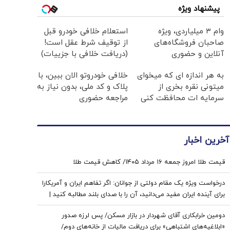
پیشنهاد ویژه
وام ۳ میلیاردی، ویژه
استعلام خلافی خودرو قبل
صاحبان فروشگاه‌های
از توقیف شرط عقل است!
آنلاین و حضوری
(دریافت خلافی با جزییات)
به هر اندازه ای که میخوای
خلافی خودروتو الان ببین، با
میتونی نقره بخری از
پلاک و کد ملی، بدون نیاز به
سرمایه ات محافظت کنی
مراجعه حضوری
آخرین اخبار
قیمت طلا امروز جمعه ۱۶ مرداد ۱۴۰۵/ کاهش قیمت طلا
درخواست ویژه یک مقام دولتی از جوانان: اگر تفاهم ایران و آمریکارا
برای آینده ایران مفید می‌دانید، آن را با صدای بلند مطالبه کنید |
کنشکر و ‌ذی‌نفع باشید، منفعل نمانید
دومین خرابکاری آقای شهردار در بازار مسکن/ پس لرزه صدور
«ابلاغیه‌های اشتباهی» برای دریافت مالیات از خانه‌‌های دوم/