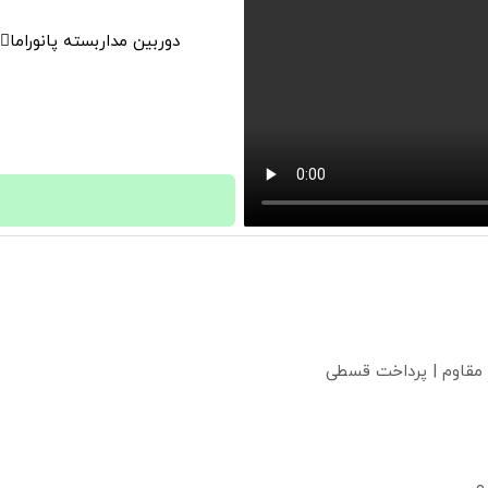
دوربین مداربسته پانوراما👈🏻 قابلیت چرخش 0
 مقاوم | پرداخت قسطی