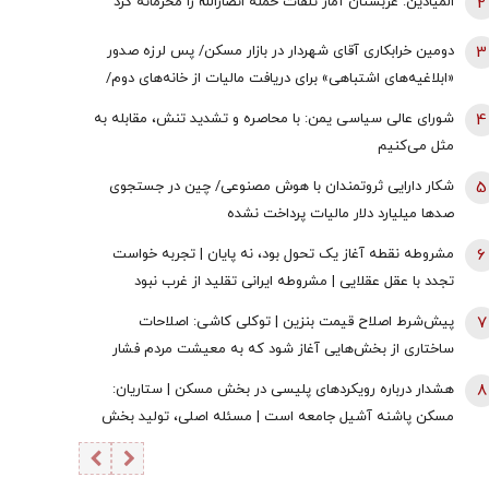
2
المیادین: عربستان آمار تلفات حمله انصارالله را محرمانه کرد
3
دومین خرابکاری آقای شهردار در بازار مسکن/ پس لرزه صدور
«ابلاغیه‌های اشتباهی» برای دریافت مالیات از خانه‌‌های دوم/
ممدانی زیر تیغ رفت
4
شورای عالی سیاسی یمن: با محاصره و تشدید تنش، مقابله به
مثل می‌کنیم
5
شکار دارایی ثروتمندان با هوش مصنوعی/ چین در جستجوی
صدها میلیارد دلار مالیات پرداخت نشده
6
مشروطه نقطه آغاز یک تحول بود، نه پایان | تجربه خواست
تجدد با عقل عقلایی | مشروطه ایرانی تقلید از غرب نبود
7
پیش‌شرط اصلاح قیمت بنزین | توکلی کاشی: اصلاحات
ساختاری از بخش‌هایی آغاز شود که به معیشت مردم فشار
وارد نکند
8
هشدار درباره رویکردهای پلیسی در بخش مسکن | ستاریان:
مسکن پاشنه آشیل جامعه است | مسئله اصلی، تولید بخش
خصوصی است نه تولید دولتی!