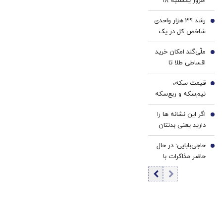
امروز یکشنبه ۱۸
مرداد ۱۴۰۵/کاهش
رشد 39 هزار واحدی
قیمت طلا
3
شاخص کل در یک
روز پرعرضه | ارزش
ملّی‌گلد امکان خرید
معاملات بورس
4
اقساطی طلا تا
رکورد زد | خروج 6.9
سقف یک میلیارد
همت پول حقیقی
قیمت سکه،
تومان را فراهم کرد
5
زنگ خطر شد
نیم‌سکه و ربع‌سکه
امروز یکشنبه ۱۸
اگر این نشانه ها را
مرداد ۱۴۰۵/ کاهش
6
دارید یعنی بدنتان
قیمت سکه
سریع‌تر از سنتان
حاجی‌بابایی: در حال
پیر می‌شود
7
حاضر مذاکرات با
آمریکا وجود ندارد/
هر کشوری به
آمریکا برای حمله به
ایران کمک کند،
هدف موشک‌ها قرار