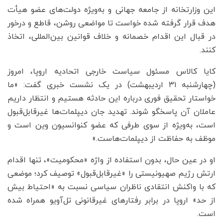
این وزارتخانه از جامعه جهانی و به‌ویژه دولت‌های عضو هیأت
هدف قرار گرفته شده خواست تا مواضعی روشن، قاطع و درخور
در قبال این اقدام خصمانه و خلاف قوانین بین‌المللی، اتخاذ
کنند.
کایا کالاس مسئول سیاست خارجی اتحادیه اروپا، امروز
(چهارشنبه ۳۱ اردیبهشت) در یک نشست خبری گفت: «ما
خواستار تحقیق فوری درباره این حادثه هستیم و انتظار داریم
عاملان آن پاسخگو شوند. تهدید جان دیپلمات‌ها غیرقابل‌قبول
است، به‌ویژه از سوی طرفی که عضو کنوانسیون وین است و
موظف به حفاظت از دیپلمات‌هاست.»
او در عین حال، بدون استفاده از واژه «محکومیت»، تنها اقدام
ارتش رژیم صهیونیستی را «غیرقابل‌قبول» توصیف کرد؛ موضعی
که با واکنش انتقادی ناظران سیاسی نسبت به «احتیاط بیش
از حد» اروپا در برابر رفتارهای غیرقانونی تل‌آویو همراه شده
است.