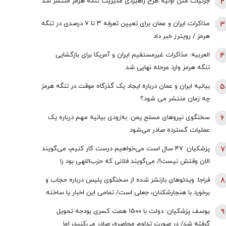
2
جزئیات متن اولیۀ طرح راهبردی مدیریت تنگه هرمز منتشر شد
3
مذاکرات ایران و عمان برای تعیین تعرفه ۳ تا ۷ درصدی در تنگه
هرمز / رویترز خبر داد
4
العربیه: مذاکرات غیرمستقیم ایران و آمریکا برای بازگشایی
تنگه هرمز وارد مرحله نهایی شد
5
بیانیه ایران و عمان درباره ایجاد یک گذرگاه موقت در تنگه هرمز
چه زمان منتشر می شود؟
6
سخنگوی نیروهای مسلح یمن: به‌زودی بیانیه مهم درباره یک
عملیات گسترده صادر می‌شود
7
پزشکیان: ۴۷ سال است می‌خواهیم درست کار کنیم، می‌گویند
الان وقتش نیست!/ می‌گویند فلانی که حزب‌اللهی بود را
برداشتی! + فیلم
8
فراجا: ویدئوهای بازنشر شده از سخنگوی پلیس درباره حجاب و
برخورد با هنجارشکنان، جعلی است/ تمامی این اخبار یا ساخته
هوش مصنوعی هستند یا به گذشته تعلق دارند
9
یوسف پزشکیان: دولت با ۱۵۰۰ همت کسری بودجه تحویل
گرفته شد/ در صورت تداوم محاصره، صادر می‌کنید، اما