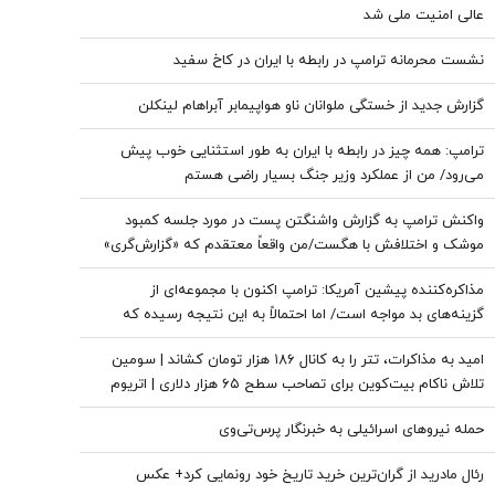
عالی امنیت ملی شد
نشست محرمانه ترامپ در رابطه با ایران در کاخ سفید
گزارش جدید از خستگی ملوانان ناو هواپیمابر آبراهام لینکلن
ترامپ: همه چیز در رابطه با ایران به طور استثنایی خوب پیش
می‌رود/ من از عملکرد وزیر جنگ بسیار راضی هستم
واکنش ترامپ به گزارش واشنگتن پست در مورد جلسه کمبود
موشک و اختلافش با هگست/من واقعاً معتقدم که «گزارش‌گری»
دروغین آنها خیانت‌آمیز است! + عکس
مذاکره‌کننده پیشین آمریکا: ترامپ اکنون با مجموعه‌ای از
گزینه‌های بد مواجه است/ اما احتمالاً به این نتیجه رسیده که
نمی‌تواند این جنگ را برای همیشه ادامه دهد
امید به مذاکرات، تتر را به کانال ۱۸۶ هزار تومان کشاند | سومین
تلاش ناکام بیت‌کوین برای تصاحب سطح ۶۵ هزار دلاری | اتریوم
سبزپوش ماند، کاردانو در صدر بازدهی بازار
حمله نیروهای اسرائیلی به خبرنگار پرس‌تی‌وی
رئال مادرید از گران‌ترین خرید تاریخ خود رونمایی کرد+ عکس