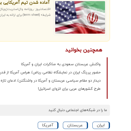
آماده شدن تیم آمریکایی برا
اقتصادنیوز: روزنامه وال‌استریت‌ژورن
شرایط» (term sheet) برای ارائه به ایران است. این پیشنهاد شامل توقف کامل غنی‌سازی اورانیوم توسط ایران می‌شود.
همچنین بخوانید
واکنش عربستان سعودی به مذاکرات ایران و آمریکا
حضور پررنگ ایران در نمایشگاه نظامی ریاض/ هراس آمریکا از قدر
دیدار دو مقام سیاسی عربستان و آمریکا در واشنگتن/ ادعای تازه 
طرح کشورهای عربی برای انزوای اسرائیل!
ما را در شبکه‌های اجتماعی دنبال کنید
ایران
عربستان
آمریکا