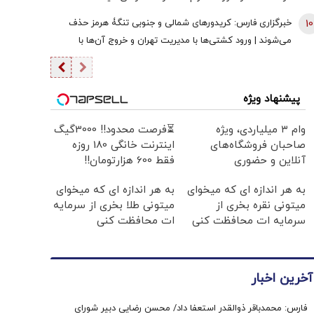
نمی‌توانید واردات انجام دهید
10
خبرگزاری فارس: کریدورهای شمالی و جنوبی تنگۀ هرمز حذف
می‌شوند | ورود کشتی‌ها با مدیریت تهران و خروج آن‌ها با
مدیریت مشترک تهران و مسقط خواهد بود | عوارض برای گذر از
تنگه در قالب بهای خدمات است
پیشنهاد ویژه
وام ۳ میلیاردی، ویژه
⏳فرصت محدود!! 3000گیگ
صاحبان فروشگاه‌های
اینترنت خانگی 180 روزه
آنلاین و حضوری
فقط 600 هزارتومان!!
به هر اندازه ای که میخوای
به هر اندازه ای که میخوای
میتونی نقره بخری از
میتونی طلا بخری از سرمایه
سرمایه ات محافظت کنی
ات محافظت کنی
آخرین اخبار
فارس: محمدباقر ذوالقدر استعفا داد/ محسن رضایی دبیر شورای