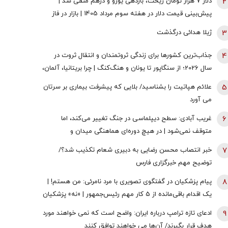
2
دلار ۷ هزار تومان ریخت، بازدهی یورو و درهم منفی شد |
پیش‌بینی قیمت دلار در هفته سوم مرداد 1405 | بازار در فاز
انتظار
3
ژیلا هدائی درگذشت
4
جذاب‌ترین کشورها برای زندگی ثروتمندان و انتقال ثروت در
سال 2026؛ از سنگاپور تا یونان و هنگ‌کنگ | چرا بریتانیا، آلمان،
فرانسه، نروژ و کره جنوبی درحال از دست دادن جذابیت
5
علائم هپاتیت را بشناسید/ بلایی که پیشرفت بیماری بر سرتان
هستند؟
می آورد
6
غریب آبادی: سطح دیپلماسی در جنگ تغییر می‌کند، اما
متوقف نمی‌شود | در هیچ دوره‌ای هماهنگی میدان و
دیپلماسی به اندازه امروز نبود | ادبیاتمان در زمان جنگ، مانند
7
خبر انتصاب محسن رضایی به دبیری شعام تکذیب شد؟/
ادبیاتمان در زمان صلح باشد؟
توضیح مهم خبرگزاری فارس
8
پیام پزشکیان در گفتگوی تصویری با مرد نامرئی: من هستم! |
یک اقدام باقی‌مانده از 5 کار مهم رئیس‌جمهور | «نه» پزشکیان
به مجریان گوش به فرمان جبلی و جلیلی!
9
ادعای تازه ترامپ درباره ایران: واضح است که نمی خواهند مورد
هدف قرار بگیرند/ آن‌ها می خواهند توافق کنند