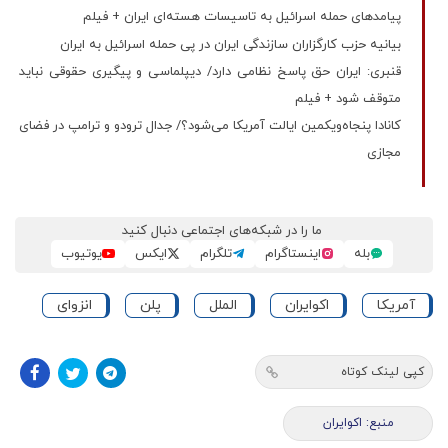
پیامدهای حمله اسرائیل به تاسیسات هسته‌ای ایران + فیلم
بیانیه حزب کارگزاران سازندگی ایران در پی حمله اسرائیل به ایران
قنبری: ایران حق پاسخ نظامی دارد/ دیپلماسی و پیگیری حقوقی نباید
متوقف شود + فیلم
کانادا پنجاه‌ویکمین ایالت آمریکا می‌شود؟/ جدال ترودو و ترامپ در فضای
مجازی
ما را در شبکه‌های اجتماعی دنبال کنید
بله
اینستاگرام
تلگرام
ایکس
یوتیوب
آمریکا
اکوایران
الملل
پلن
انزوای
کپی لینک کوتاه
منبع: اکوایران