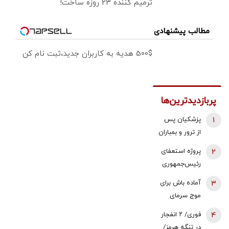
ترمیم کننده 23 روزه ساخت!
مطالب پیشنهادی
500$ هدیه به کاربران جدید،ثبت نام کن
پربازدیدترین‌ها
1
پزشکیان پس
از ترور و بمباران
محل جلسه ‌اش
2
پروژه استعفای
بلافاصله به
رئیس‌جمهوری
ملاقات رهبری
دوباره روی میز
3
آماده باش برای
رفت/ واکنش
تندروها/ آنها
موج سرمای
رهبر شهید
می خواهند
شدید/ مردم
انقلاب چه بود؟
4
فوری/ ۲ انفجار
سعید جلیلی را
دنبال سوخت
در تنگه هرمز/
به ریاست