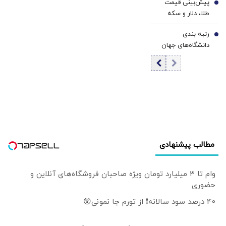
پیش‌بینی قیمت
6
طلا، دلار و سکه
امروز پنجشنبه ۱۵
رتبه بندی
مرداد ۱۴۰۵ | افت
7
دانشگاه‌های جهان
دلار در معاملات
بر مبنای «پایداری و
پشت‌خطی | بازار
تاثیرگذاری» |
منتظر مذاکرات
کاهش تعداد
تنگه هرمز
دانشگاه‌های ایران
در رتبه‌بندی جهانی
تایمز
مطالب پیشنهادی
وام تا ۳ میلیارد تومان ویژه صاحبان فروشگاه‌های آنلاین و
حضوری
40 درصد سود سالانه❗ از تورم جا نمونی😲