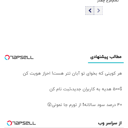
تخم‌مرغ چقدر
ورودی تنگه هرمز
است؟/ مصرف
روزانه ۳ هزار و ۳۰۰
تن تخم مرغ در
تهران
مطالب پیشنهادی
هر کوینی که بخوای تو آبان تتر هست! احراز هویت کن
500$ هدیه به کاربران جدید،ثبت نام کن
40 درصد سود سالانه❗ از تورم جا نمونی😲
از سراسر وب