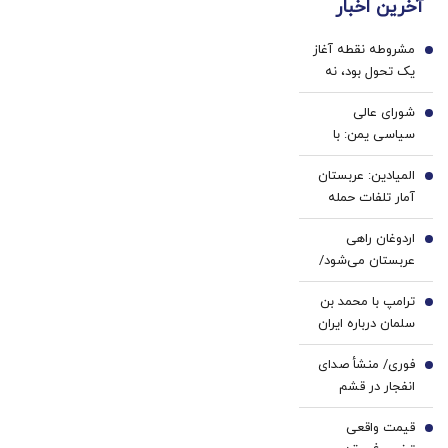
آخرین اخبار
پزشکی
بدون
با پک
ضامن
مشروطه نقطه آغاز
سفید
و چک
1
یک تحول بود، نه
کننده
پایان | تجربه
خانگی
شورای عالی
خواست تجدد با
2
سیاسی یمن: با
عقل عقلایی |
محاصره و تشدید
مشروطه ایرانی
المیادین: عربستان
تنش، مقابله به
3
تقلید از غرب نبود
آمار تلفات حمله
مثل می‌کنیم
انصارالله را محرمانه
اردوغان راهی
کرد
4
عربستان می‌شود/
دیدار با محمد
ترامپ با محمد بن
بن‌سلمان در ریاض
5
سلمان درباره ایران
گفت‌وگو می‌کند/
فوری/ منشأ صدای
جزئیات تماس
6
انفجار در قشم
تلفنی
مشخص شد/ مقابه
قیمت واقعی
با اهداف دشمن در
7