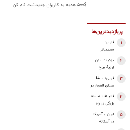
500$ هدیه به کاربران جدید،ثبت نام کن
پربازدیدترین‌ها
1
فارس:
محمدباقر
ذوالقدر استعفا
2
جزئیات متن
داد/ محسن
اولیۀ طرح
رضایی دبیر
راهبردی
3
فوری/ منشأ
شورای عالی
مدیریت تنگه
صدای انفجار در
امنیت ملی شد
هرمز منتشر
قشم مشخص
4
قالیباف: «حمله
شد
شد/ مقابه با
بزرگی در راه
اهداف دشمن
است... صبر
5
ایران و آمریکا
در ورودی تنگه
کنید، نه، آن‌ها
در آستانه
هرمز
می‌خواهند
توافق بر سر