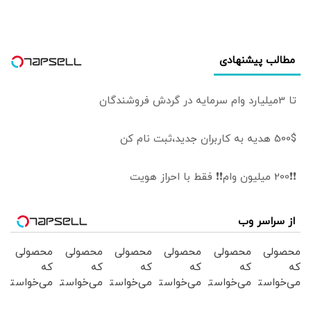
جنگ است
توافق پایدارتر است
مطالب پیشنهادی
تا 3میلیارد وام سرمایه در گردش فروشندگان
500$ هدیه به کاربران جدید،ثبت نام کن
❗❗200 میلیون وام❗❗ فقط با احراز هویت
از سراسر وب
محصولی
محصولی
محصولی
محصولی
محصولی
محصولی
که
که
که
که
که
که
می‌خواستی
می‌خواستی
می‌خواستی
می‌خواستی
می‌خواستی
می‌خواستی
رو در
رو در
رو در
رو در
رو در
رو در