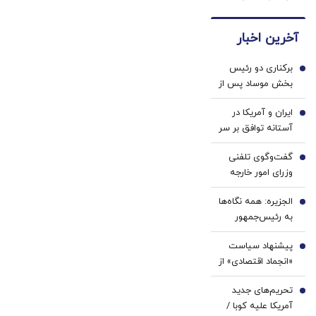
شروع
های
و چک
راحت
کن و
دندان
بفروشش
آخرین اخبار
500$بونوس
پزشکی
بگیر
با پک
برکناری دو رئیس
سفید
1
بخش موساد پس از
کننده
ناکامی‌ها درباره
خانگی
ایران و آمریکا در
ایران
2
آستانه توافق بر سر
تنگه هرمز؟ | 3
گفت‌وگوی تلفنی
هدف مذاکرات با
3
وزرای امور خارجه
میانجی‌گری عمان |
ایران و موریتانی
مذاکره مستقیم
الجزیره: همه نگاه‌ها
4
محتمل است؟
به رئیس‌جمهور
ترامپ دوخته شده/
پیشنهاد سیاست
توپ از زمین ایران
5
«انجماد اقتصادی» از
و عمان خارج شده و
سوی یک
اکنون به زمین
تحریم‌های جدید
اقتصاددان |
6
آمریکا افتاده است
آمریکا علیه کوبا /
اساسی‌ترین وظیفه