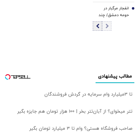
روبیو بیانیه داد
بانک مرکزی
انفجار مرگبار در
7
سیاست پولی است
حومه دمشق/ چند
| اولویت‌های بانک
نفر کشته و زخمی
مرکزی در شرایط
شدند
فعلی
مطالب پیشنهادی
تا 3میلیارد وام سرمایه در گردش فروشندگان
تتر میخوای؟ از آبان‌تتر بخر | 100 هزار تومان هم جایزه بگیر
صاحب فروشگاه هستی؟ وام تا ۳ میلیارد تومان بگیر