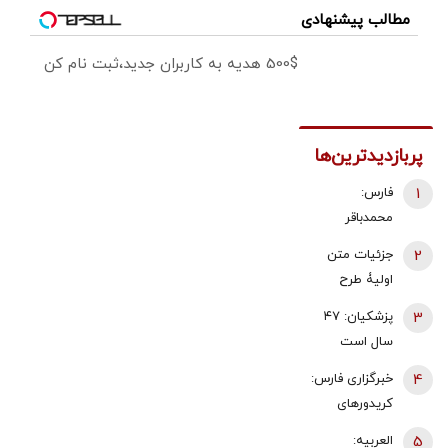
مطالب پیشنهادی
500$ هدیه به کاربران جدید،ثبت نام کن
پربازدیدترین‌ها
1
فارس:
محمدباقر
ذوالقدر استعفا
2
جزئیات متن
داد/ محسن
اولیۀ طرح
رضایی دبیر
راهبردی
3
پزشکیان: ۴۷
شورای عالی
مدیریت تنگه
سال است
امنیت ملی شد
هرمز منتشر
می‌خواهیم
4
خبرگزاری فارس:
شد
درست کار
کریدورهای
کنیم، می‌گویند
شمالی و جنوبی
5
العربیه:
الان وقتش